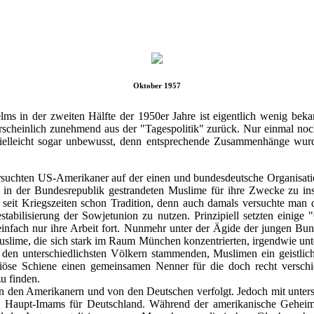
Oktober 1957
lms in der zweiten Hälfte der 1950er Jahre ist eigentlich wenig beka
rscheinlich zunehmend aus der "Tagespolitik" zurück. Nur einmal noch
ielleicht sogar unbewusst, denn entsprechende Zusammenhänge wurd
rsuchten US-Amerikaner auf der einen und bundesdeutsche Organisatio
 in der Bundesrepublik gestrandeten Muslime für ihre Zwecke zu inst
 seit Kriegszeiten schon Tradition, denn auch damals versuchte ma
tabilisierung der Sowjetunion zu nutzen. Prinzipiell setzten einige 
infach nur ihre Arbeit fort. Nunmehr unter der Ägide der jungen Bun
Muslime, die sich stark im Raum München konzentrierten, irgendwie un
den unterschiedlichsten Völkern stammenden, Muslimen ein geistlich
giöse Schiene einen gemeinsamen Nenner für die doch recht verschi
u finden.
n den Amerikanern und von den Deutschen verfolgt. Jedoch mit unters
n Haupt-Imams für Deutschland. Während der amerikanische Geheimd