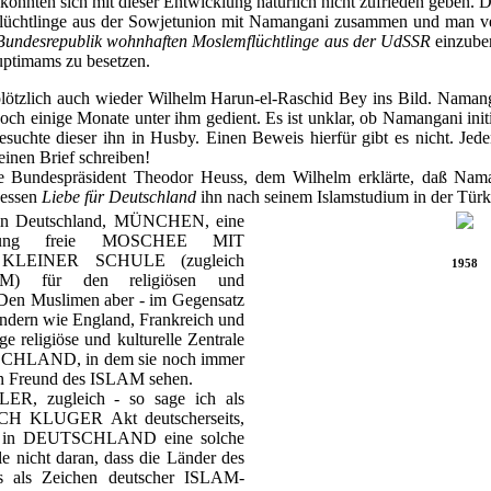
nnten sich mit dieser Entwicklung natürlich nicht zufrieden geben. D
üchtlinge aus der Sowjetunion mit Namangani zusammen und man ve
 Bundesrepublik wohnhaften Moslemflüchtlinge aus der UdSSR
einzuber
auptimams zu besetzen.
plötzlich auch wieder Wilhelm Harun-el-Raschid Bey ins Bild. Namang
doch einige Monate unter ihm gedient. Es ist unklar, ob Namangani ini
esuchte dieser ihn in Husby. Einen Beweis hierfür gibt es nicht. Jed
einen Brief schreiben!
ge Bundespräsident Theodor Heuss, dem Wilhelm erklärte, daß Nam
dessen
Liebe für Deutschland
ihn nach seinem Islamstudium in der Türk
e in Deutschland, MÜNCHEN, eine
indung freie MOSCHEE MIT
LEINER SCHULE (zugleich
1958
 für den religiösen und
. Den Muslimen aber - im Gegensatz
ändern wie England, Frankreich und
e religiöse und kulturelle Zentrale
SCHLAND, in dem sie noch immer
sen Freund des ISLAM sehen.
ER, zugleich - so sage ich als
SCH KLUGER Akt deutscherseits,
en in DEUTSCHLAND eine solche
le nicht daran, dass die Länder des
es als Zeichen deutscher ISLAM-