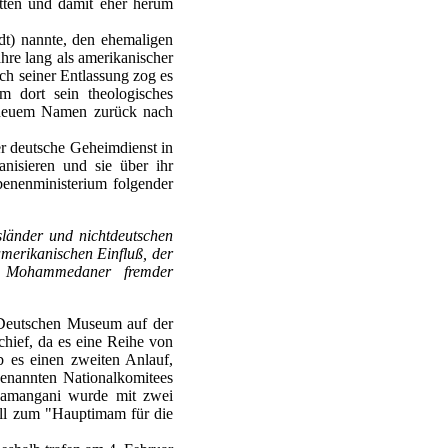
tten und damit eher herum
dt) nannte, den ehemaligen
re lang als amerikanischer
ach seiner Entlassung zog es
 dort sein theologisches
t neuem Namen zurück nach
r deutsche Geheimdienst in
nisieren und sie über ihr
benenministerium folgender
länder und nichtdeutschen
merikanischen Einfluß, der
ie Mohammedaner fremder
 Deutschen Museum auf der
chief, da es eine Reihe von
 es einen zweiten Anlauf,
genannten Nationalkomitees
 Namangani wurde mit zwei
iell zum "Hauptimam für die