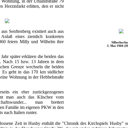
r Wohnung, in der Uhlandstraße 79
n Herzinfarkt erlitten, den er nicht
 aus Senftenberg existiert auch aus
Anlaß eines ziemlich konkreten
960 feiern Milly und Wilhelm ihre
Silberhochz
3. Mai 1960 (H
Jahr später erklären die beiden das
t. Nach 15 bzw. 13 Jahren in dem
ischen Grenze wechseln die beiden
 Es geht in das 170 km südlicher
eine Wohnung in der Hebbelstraße
rseits ein eher zurückgezogenes
ient man auch das Klischee vom
chaftswunder... man brettert
nzen Familie im eigenen PKW in den
nach Italien runter.
ossene Zeit in Husby enthält die "Chronik des Kirchspiels Husby" so