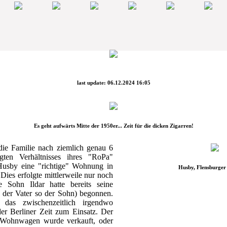
last update: 06.12.2024 16:05
Es geht aufwärts Mitte der 1950er... Zeit für die dicken Zigarren!
e Familie nach ziemlich genau 6
gten Verhältnisses ihres "RoPa"
 Husby eine "richtige" Wohnung in
Husby, Flensburger
Dies erfolgte mittlerweile nur noch
te Sohn Ildar hatte bereits seine
e der Vater so der Sohn) begonnen.
as zwischenzeitlich irgendwo
der Berliner Zeit zum Einsatz. Der
 Wohnwagen wurde verkauft, oder