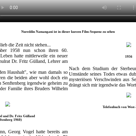
Nureddin Namangani ist in dieser kurzen Film-Sequenz zu sehen
ieb die Zeit nicht stehen...
mber 1958 nun schon ihren 60.
Leben hatte mittlerweile ein neuer
1956
ulrat Dr. Fritz Gülland, Lehrer am
Nach dem Studium der Sterbeur
 den Haushalt", wie man damals so
Umstände seines Todes etwas du
aren die beiden aber wohl doch ein
mysteriösen Verschwinden aus Se
in Senftenberg irgendwie geheim zu
drängt sich mir irgendwie das Wor
 der Familie ihres Bruders Wilhelm
Telefonbuch von West-
l und Dr. Fritz Gülland
ftenberg 1960)
nn, Georg Vogel hatte bereits am