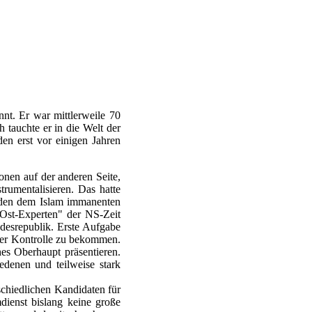
nnt. Er war mittlerweile 70
 tauchte er in die Welt der
en erst vor einigen Jahren
nen auf der anderen Seite,
rumentalisieren. Das hatte
n den dem Islam immanenten
"Ost-Experten" der NS-Zeit
desrepublik. Erste Aufgabe
ter Kontrolle zu bekommen.
es Oberhaupt präsentieren.
edenen und teilweise stark
chiedlichen Kandidaten für
ienst bislang keine große