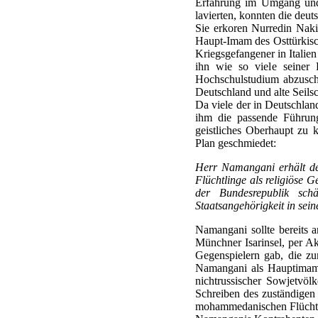
Erfahrung im Umgang und 
lavierten, konnten die deut
Sie erkoren Nurredin Naki
Haupt-Imam des Osttürkisc
Kriegsgefangener in Italien
ihn wie so viele seiner
Hochschulstudium abzusch
Deutschland und alte Seilsc
Da viele der in Deutschla
ihm die passende Führung
geistliches Oberhaupt zu 
Plan geschmiedet:
Herr Namangani erhält de
Flüchtlinge als religiöse
der Bundesrepublik sch
Staatsangehörigkeit in sei
Namangani sollte bereits
Münchner Isarinsel, per Ak
Gegenspielern gab, die z
Namangani als Hauptimam z
nichtrussischer Sowjetvö
Schreiben des zuständigen 
mohammedanischen Flüchtli