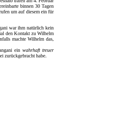
eshalb trafen am 4. Februar
reinbarte binnen 30 Tagen
ufen um auf diesem ein für
ani war ihm natürlich kein
tial den Kontakt zu Wilhelm
enfalls machte Wilhelm das,
angani ein
wahrhaft treuer
ei zurückgebracht habe.