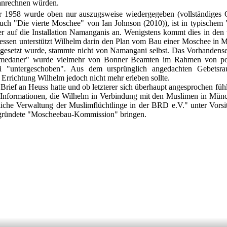
rechnen würden.
 1958 wurde oben nur auszugsweise wiedergegeben (vollständiges Ori
ch "Die vierte Moschee" von Ian Johnson (2010)), ist in typischem
ger auf die Installation Namanganis an. Wenigstens kommt dies in de
dessen unterstützt Wilhelm darin den Plan vom Bau einer Moschee in M
umgesetzt wurde, stammte nicht von Namangani selbst. Das Vorhandense
edaner" wurde vielmehr von Bonner Beamten im Rahmen von poli
"untergeschoben". Aus dem ursprünglich angedachten Gebetsra
 Errichtung Wilhelm jedoch nicht mehr erleben sollte.
ief an Heuss hatte und ob letzterer sich überhaupt angesprochen fühlt
 Informationen, die Wilhelm in Verbindung mit den Muslimen in Mü
liche Verwaltung der Muslimflüchtlinge in der BRD e.V." unter Vors
gründete "Moscheebau-Kommission" bringen.