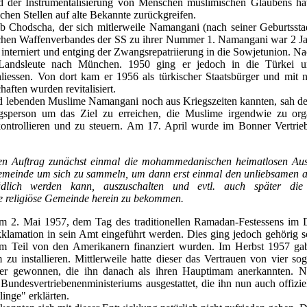
der Instrumentalisierung von Menschen muslimischen Glaubens ha
schen Stellen auf alte Bekannte zurückgreifen.
b Chodscha, der sich mitlerweile Namangani (nach seiner Geburtssta
hen Waffenverbandes der SS zu ihrer Nummer 1. Namangani war 2 Jah
 interniert und entging der Zwangsrepatriierung in die Sowjetunion. N
 Landsleute nach München. 1950 ging er jedoch in die Türkei um
liessen. Von dort kam er 1956 als türkischer Staatsbürger und mi
haften wurden revitalisiert.
nd lebenden Muslime Namangani noch aus Kriegszeiten kannten, sah de
sperson um das Ziel zu erreichen, die Muslime irgendwie zu orga
kontrollieren und zu steuern. Am 17. April wurde im Bonner Vertrie
n Auftrag zunächst einmal die mohammedanischen heimatlosen Aus
 Gemeinde um sich zu sammeln, um dann erst einmal den unliebsamen a
ädlich werden kann, auszuschalten und evtl. auch später d
ne religiöse Gemeinde herein zu bekommen.
 am 2. Mai 1957, dem Tag des traditionellen Ramadan-Festessens im
klamation in sein Amt eingeführt werden. Dies ging jedoch gehörig s
um Teil von den Amerikanern finanziert wurden. Im Herbst 1957 gab
u installieren. Mittlerweile hatte dieser das Vertrauen von vier so
lker gewonnen, die ihn danach als ihren Hauptimam anerkannten.
Bundesvertriebenenministeriums ausgestattet, die ihn nun auch offiz
nge" erklärten.