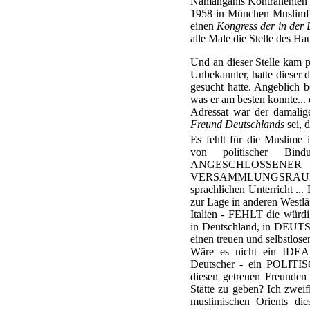
Namanganis Kontrahenten ko
1958 in München Muslimfl
einen
Kongress der in der
alle Male die Stelle des H
Und an dieser Stelle kam 
Unbekannter, hatte dieser 
gesucht hatte. Angeblich b
was er am besten konnte... 
Adressat war der damali
Freund Deutschlands
sei, 
Es fehlt für die Muslim
von politischer B
ANGESCHLOSSENER K
VERSAMMLUNGSRAUM)
sprachlichen Unterricht ..
zur Lage in anderen Westl
Italien - FEHLT die würdig
in Deutschland, in DEUT
einen treuen und selbstlo
Wäre es nicht ein IDEAL
Deutscher - ein POLITI
diesen getreuen Freund
Stätte zu geben? Ich zweif
muslimischen Orients di