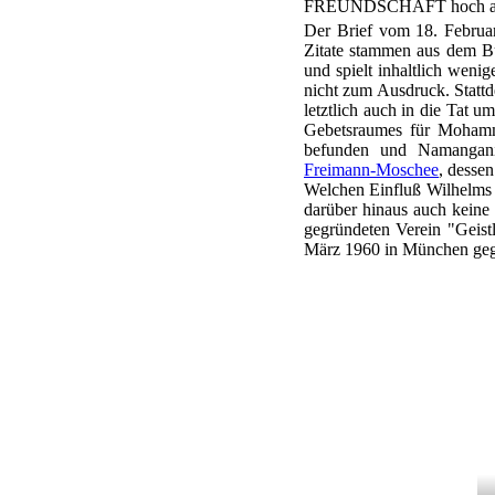
FREUNDSCHAFT hoch an
Der Brief vom 18. Februar
Zitate stammen aus dem Bu
und spielt inhaltlich weni
nicht zum Ausdruck. Statt
letztlich auch in die Tat 
Gebetsraumes für Mohamm
befunden und Namangani 
Freimann-Moschee
, dessen
Welchen Einfluß Wilhelms Br
darüber hinaus auch keine
gegründeten Verein "Geist
März 1960 in München ge