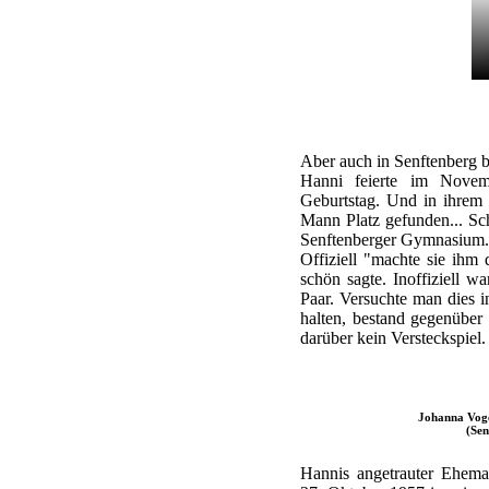
Aber auch in Senftenberg bl
Hanni feierte im Nove
Geburtstag. Und in ihrem 
Mann Platz gefunden... Sch
Senftenberger Gymnasium.
Offiziell "machte sie ihm
schön sagte. Inoffiziell w
Paar. Versuchte man dies 
halten, bestand gegenüber
darüber kein Versteckspiel.
Johanna Voge
(Sen
Hannis angetrauter Ehema