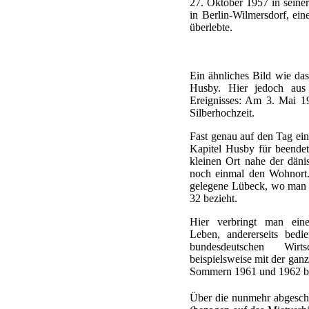
27. Oktober 1957 in seine
in Berlin-Wilmersdorf, eine
überlebte.
Ein ähnliches Bild wie das
Husby. Hier jedoch aus 
Ereignisses: Am 3. Mai 1
Silberhochzeit.
Fast genau auf den Tag ein 
Kapitel Husby für beende
kleinen Ort nahe der dän
noch einmal den Wohnort.
gelegene Lübeck, wo man 
32 bezieht.
Hier verbringt man eine
Leben, andererseits bed
bundesdeutschen Wirts
beispielsweise mit der ga
Sommern 1961 und 1962 bis 
Über die nunmehr abgeschl