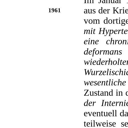
Im Januar 
aus der Kri
1961
vom dortig
mit Hyperte
eine chron
deformans
wiederho
Wurzelischi
wesentlich
Zustand in
der Interni
eventuell d
teilweise 