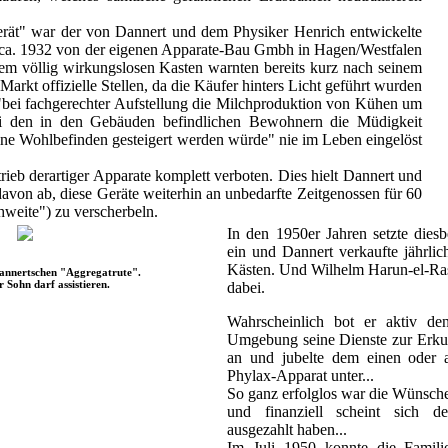
erät" war der von Dannert und dem Physiker Henrich entwickelte
t ca. 1932 von der eigenen Apparate-Bau Gmbh in Hagen/Westfalen
sem völlig wirkungslosen Kasten warnten bereits kurz nach seinem
arkt offizielle Stellen, da die Käufer hinters Licht geführt wurden
"bei fachgerechter Aufstellung die Milchproduktion von Kühen um
ei den in den Gebäuden befindlichen Bewohnern die Müdigkeit
ine Wohlbefinden gesteigert werden würde" nie im Leben eingelöst
rieb derartiger Apparate komplett verboten. Dies hielt Dannert und
davon ab, diese Geräte weiterhin an unbedarfte Zeitgenossen für 60
weite") zu verscherbeln.
In den 1950er Jahren setzte die
ein und Dannert verkaufte jährlic
Kästen. Und Wilhelm Harun-el-Ras
annertschen "Aggregatrute".
r Sohn darf assistieren.
dabei.
Wahrscheinlich bot er aktiv de
Umgebung seine Dienste zur Erku
an und jubelte dem einen oder 
Phylax-Apparat unter...
So ganz erfolglos war die Wünsche
und finanziell scheint sich 
ausgezahlt haben...
Im Juli 1950 konnte die Famili