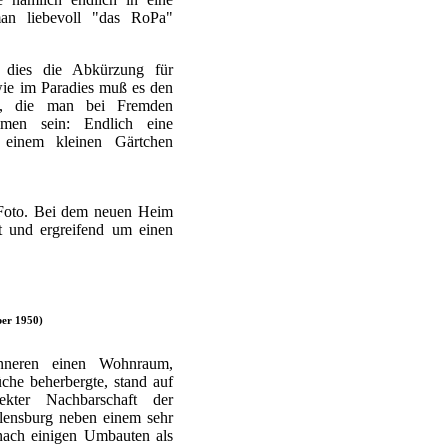
an liebevoll "das RoPa"
ß dies die Abkürzung für
wie im Paradies muß es den
n, die man bei Fremden
men sein: Endlich eine
 einem kleinen Gärtchen
e Foto. Bei dem neuen Heim
ht und ergreifend um einen
er 1950)
nneren einen Wohnraum,
che beherbergte, stand auf
ekter Nachbarschaft der
Flensburg neben einem sehr
nach einigen Umbauten als