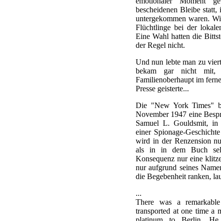
emotionaler Moment g
bescheidenen Bleibe statt, 
untergekommen waren. Wie
Flüchtlinge bei der lokal
Eine Wahl hatten die Bittst
der Regel nicht.
Und nun lebte man zu viert
bekam gar nicht mit,
Familienoberhaupt im fern
Presse geisterte...
Die "New York Times" br
November 1947 eine Besp
Samuel L. Gouldsmit, in 
einer Spionage-Geschichte
wird in der Renzension nur
als in in dem Buch selb
Konsequenz nur eine klitze
nur aufgrund seines Namen
die Begebenheit ranken, la
...
There was a remarkabl
transported at one time a 
platinum to Berlin. He