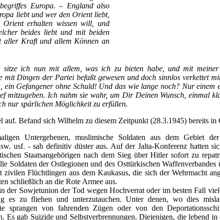
begriffes Europa. – England also
ropa liebt und wer den Orient liebt,
rient erhalten wissen will, und
lcher beides liebt und mit beiden
mit aller Kraft und allem Können an
 sitze ich nun mit allem, was ich zu bieten habe, und mit meiner
ie mit Dingen der Partei befaßt gewesen und doch sinnlos verkettet mi
, ein Gefangener ohne Schuld! Und das wie lange noch? Nur einem e
rief mitzugeben. Ich nahm sie wahr, um Dir Deinen Wunsch, einmal k
uch nur spärlichen Möglichkeit zu erfüllen.
el auf. Befand sich Wilhelm zu diesem Zeitpunkt (28.3.1945) bereits i
aligen Untergebenen, muslimische Soldaten aus dem Gebiet de
sw. usf. - sah definitiv düster aus. Auf der Jalta-Konferenz hatten s
etischen Staatsangehörigen nach dem Sieg über Hitler sofort zu repatr
le Soldaten der Ostlegionen und des Osttürkischen Waffenverbandes un
 zivilen Flüchtlingen aus dem Kaukasus, die sich der Wehrmacht anges
aten schließlich an die Rote Armee aus.
in der Sowjetunion der Tod wegen Hochverrat oder im besten Fall viele
ng es zu fliehen und unterzutauchen. Unter denen, wo dies mislang
ie sprangen von fahrenden Zügen oder von den Deportationsschif
n. Es gab Suizide und Selbstverbrennungen. Diejenigen, die lebend in