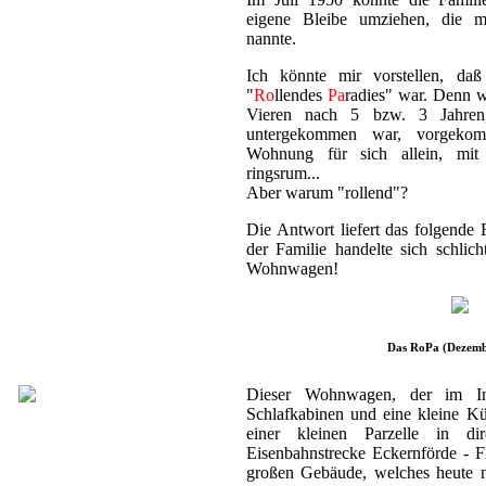
eigene Bleibe umziehen, die m
nannte.
Ich könnte mir vorstellen, da
"
Ro
llendes
Pa
radies" war. Denn 
Vieren nach 5 bzw. 3 Jahre
untergekommen war, vorgekom
Wohnung für sich allein, mit
ringsrum...
Aber warum "rollend"?
Die Antwort liefert das folgend
der Familie handelte sich schlic
Wohnwagen!
Das RoPa (Dezemb
Dieser Wohnwagen, der im I
Schlafkabinen und eine kleine Kü
einer kleinen Parzelle in dir
Eisenbahnstrecke Eckernförde - 
großen Gebäude, welches heute 