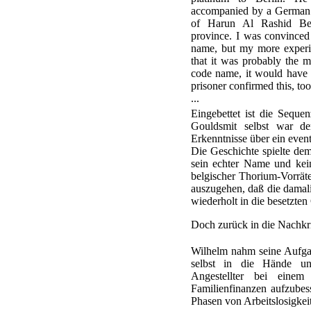
accompanied by a German s
of Harun Al Rashid Bey
province. I was convince
name, but my more experie
that it was probably the m
code name, it would have 
prisoner confirmed this, too
...
Eingebettet ist die Seque
Gouldsmit selbst war de
Erkenntnisse über ein eve
Die Geschichte spielte de
sein echter Name und kein
belgischer Thorium-Vorräte
auszugehen, daß die damal
wiederholt in die besetzten
Doch zurück in die Nachkri
Wilhelm nahm seine Aufgab
selbst in die Hände un
Angestellter bei einem 
Familienfinanzen aufzubes
Phasen von Arbeitslosigkei