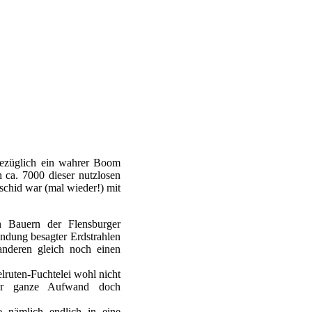
sbezüglich ein wahrer Boom
h ca. 7000 dieser nutzlosen
chid war (mal wieder!) mit
n Bauern der Flensburger
ndung besagter Erdstrahlen
anderen gleich noch einen
lruten-Fuchtelei wohl nicht
der ganze Aufwand doch
e nämlich endlich in eine