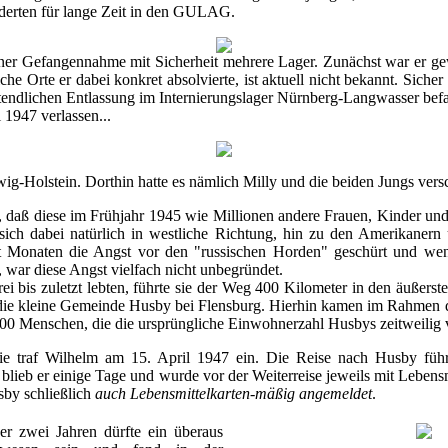
nderten für lange Zeit in den GULAG.
ner Gefangennahme mit Sicherheit mehrere Lager. Zunächst war er gewi
che Orte er dabei konkret absolvierte, ist aktuell nicht bekannt. Sicher 
tztendlichen Entlassung im Internierungslager Nürnberg-Langwasser bef
 1947 verlassen...
wig-Holstein. Dorthin hatte es nämlich Milly und die beiden Jungs vers
daß diese im Frühjahr 1945 wie Millionen andere Frauen, Kinder und A
ch dabei natürlich in westliche Richtung, hin zu den Amerikanern
it Monaten die Angst vor den "russischen Horden" geschürt und wen
 war diese Angst vielfach nicht unbegründet.
ei bis zuletzt lebten, führte sie der Weg 400 Kilometer in den äußers
 die kleine Gemeinde Husby bei Flensburg. Hierhin kamen im Rahmen de
600 Menschen, die die ursprüngliche Einwohnerzahl Husbys zeitweilig 
lie traf Wilhelm am 15. April 1947 ein. Die Reise nach Husby fü
n blieb er einige Tage und wurde vor der Weiterreise jeweils mit Lebensm
sby schließlich
auch Lebensmittelkarten-mäßig angemeldet
.
r zwei Jahren dürfte ein überaus