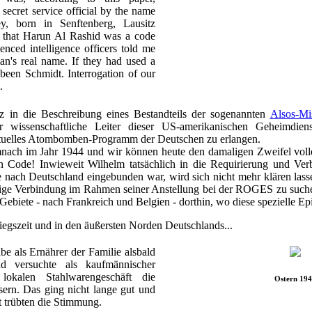
ecret service official by the name
, born in Senftenberg, Lausitz
d that Harun Al Rashid was a code
nced intelligence officers told me
an's real name. If they had used a
been Schmidt. Interrogation of our
.
nz in die Beschreibung eines Bestandteils der sogenannten
Alsos-Mi
r wissenschaftliche Leiter dieser US-amerikanischen Geheimdiens
ntuelles Atombomben-Programm der Deutschen zu erlangen.
mnach im Jahr 1944 und wir können heute den damaligen Zweifel voll
 Code! Inwieweit Wilhelm tatsächlich in die Requirierung und Ver
 nach Deutschland eingebunden war, wird sich nicht mehr klären lasse
ige Verbindung im Rahmen seiner Anstellung bei der ROGES zu suchen
 Gebiete - nach Frankreich und Belgien - dorthin, wo diese spezielle Epi
egszeit und in den äußersten Norden Deutschlands...
e als Ernährer der Familie alsbald
d versuchte als kaufmännischer
lokalen Stahlwarengeschäft die
Ostern 19
sern. Das ging nicht lange gut und
t trübten die Stimmung.