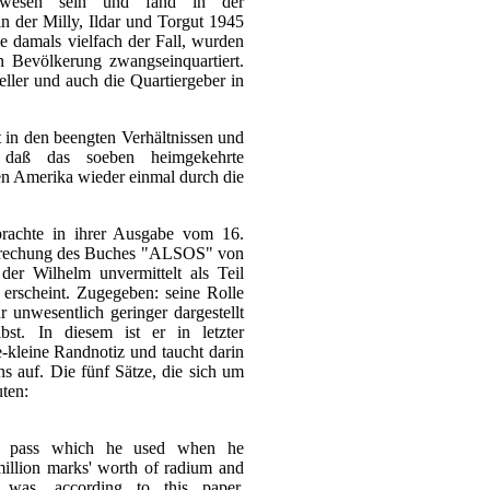
ewesen sein und fand in der
in der Milly, Ildar und Torgut 1945
 damals vielfach der Fall, wurden
en Bevölkerung zwangseinquartiert.
eller und auch die Quartiergeber in
 in den beengten Verhältnissen und
 daß das soeben heimgekehrte
en Amerika wieder einmal durch die
achte in ihrer Ausgabe vom 16.
rechung des Buches "ALSOS" von
der Wilhelm unvermittelt als Teil
 erscheint. Zugegeben: seine Rolle
 unwesentlich geringer dargestellt
st. In diesem ist er in letzter
-kleine Randnotiz und taucht darin
s auf. Die fünf Sätze, die sich um
uten:
e pass which he used when he
million marks' worth of radium and
 was, according to this paper,