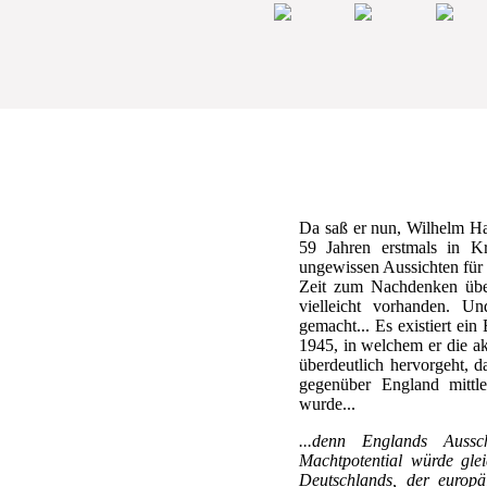
Da saß er nun, Wilhelm Ha
59 Jahren erstmals in Kr
ungewissen Aussichten für 
Zeit zum Nachdenken üb
vielleicht vorhanden. U
gemacht... Es existiert ei
1945, in welchem er die ak
überdeutlich hervorgeht, d
gegenüber England mittle
wurde...
...denn Englands Auss
Machtpotential würde gle
Deutschlands, der europä