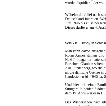
wurden liquidiert oder wa
Wilhelm durchlief nach sei
Deutschland interniert. Wel
Juni 1946 bis zu seiner le
Dieses durfte er am 4. April
Sein Ziel: Husby in Schles
Man kann davon ausgehen, 
Roten Armee gingen und si
Nazi-Propaganda hatte se
Berichten Glauben schenkt,
Aus Fürstenberg, wo die dr
an die dänische Grenze in
Landesteilen bis 1946 ca. 
Und hier bei seiner Fami
Stuttgart. In beiden Städte
dem 19. April war er in Hu
Das Wiedersehen nach übe