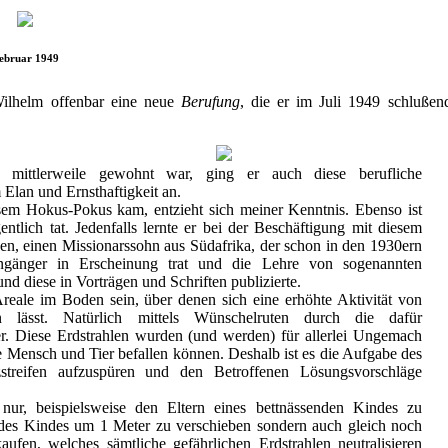
ebruar 1949
 Wilhelm offenbar eine neue
Berufung
, die er im Juli 1949 schluße
ittlerweile gewohnt war, ging er auch diese berufliche
 Elan und Ernsthaftigkeit an.
sem Hokus-Pokus kam, entzieht sich meiner Kenntnis. Ebenso ist
entlich tat. Jedenfalls lernte er bei der Beschäftigung mit diesem
, einen Missionarssohn aus Südafrika, der schon in den 1930ern
ngänger in Erscheinung trat und die Lehre von sogenannten
und diese in Vorträgen und Schriften publizierte.
Areale im Boden sein, über denen sich eine erhöhte Aktivität von
en lässt. Natürlich mittels Wünschelruten durch die dafür
ger. Diese Erdstrahlen wurden (und werden) für allerlei Ungemach
e Mensch und Tier befallen können. Deshalb ist es die Aufgabe des
zstreifen aufzuspüren und den Betroffenen Lösungsvorschläge
nur, beispielsweise den Eltern eines bettnässenden Kindes zu
t des Kindes um 1 Meter zu verschieben sondern auch gleich noch
aufen, welches sämtliche gefährlichen Erdstrahlen neutralisieren