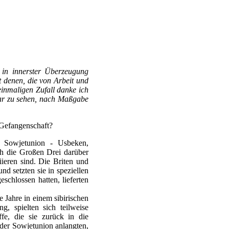
 in innerster Überzeugung
t denen, die von Arbeit und
inmaligen Zufall danke ich
lar zu sehen, nach Maßgabe
n Gefangenschaft?
r Sowjetunion - Usbeken,
ich die Großen Drei darüber
iieren sind. Die Briten und
d setzten sie in speziellen
chlossen hatten, lieferten
 Jahre in einem sibirischen
, spielten sich teilweise
fe, die sie zurück in die
 der Sowjetunion anlangten,