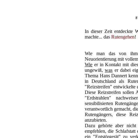
F
In dieser Zeit entdeckte
machte... das
Rutengehen
!
Wie man das von ihm m
Neuorientierung mit vollem
Wie
er in Kontakt mit die
ungewiß,
was
er dabei eig
Thema Hans Dannert kennen
in Deutschland als Rute
"Reizstreifen" entwickelte 
Diese Reizstreifen sollen 
"Erdstrahlen" nachweis
sensibilisierten Rutengän
verantwortlich gemacht, di
Rutengängers, diese Rei
anzubieten.
Dazu gehörte aber nicht 
empfehlen, die Schlafstat
ein "Entstörgerät" zu verk