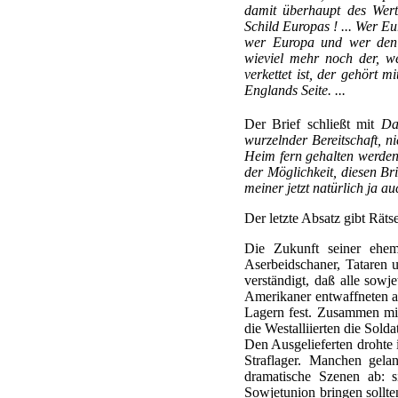
damit überhaupt des Wert
Schild Europas ! ... Wer Eu
wer Europa und wer den O
wieviel mehr noch der, we
verkettet ist, der gehört 
Englands Seite. ...
Der Brief schließt mit
Da
wurzelnder Bereitschaft, n
Heim fern gehalten werden
der Möglichkeit, diesen B
meiner jetzt natürlich ja a
Der letzte Absatz gibt Räts
Die Zukunft seiner ehem
Aserbeidschaner, Tataren u
verständigt, daß alle sowj
Amerikaner entwaffneten al
Lagern fest. Zusammen mit
die Westalliierten die Sold
Den Ausgelieferten drohte 
Straflager. Manchen gela
dramatische Szenen ab: s
Sowjetunion bringen sollte