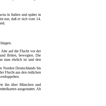
ss in Italien und später in
ist nur, daß er sich vom 14.
and.
chlagen.
lte auf die Flucht vor der
 und Briten, bewegten. Die
n man ehrlich ist und den
ten Norden Deutschlands bis
r Flucht aus den östlichen
verdoppelten.
hrte ihn über München und
ittelkarten ausgestattet. Ab