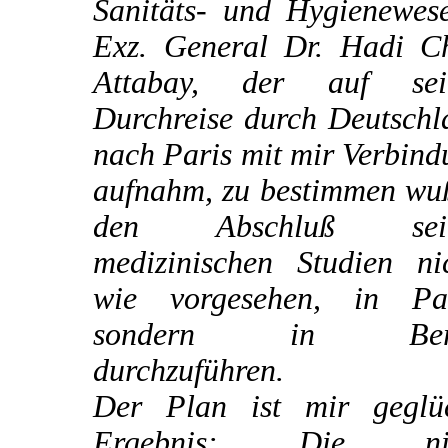
Sanitäts- und Hygienewese
Exz. General Dr. Hadi C
Attabay, der auf sei
Durchreise durch Deutschl
nach Paris mit mir Verbin
aufnahm, zu bestimmen wuß
den Abschluß sein
medizinischen Studien nic
wie vorgesehen, in Par
sondern in Berl
durchzuführen.
Der Plan ist mir geglüc
Ergebnis: Die nic