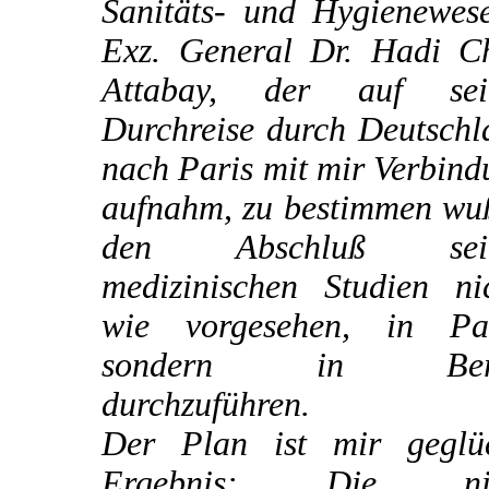
Sanitäts- und Hygienewese
Exz. General Dr. Hadi C
Attabay, der auf sei
Durchreise durch Deutschl
nach Paris mit mir Verbin
aufnahm, zu bestimmen wuß
den Abschluß sein
medizinischen Studien nic
wie vorgesehen, in Par
sondern in Berl
durchzuführen.
Der Plan ist mir geglüc
Ergebnis: Die nic