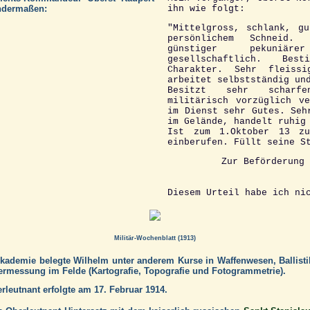
endermaßen:
ihn wie folgt:
"Mittelgross, schlank, g
persönlichem Schneid.
günstiger pekuniä
gesellschaftlich. Best
Charakter. Sehr fleissi
arbeitet selbstständig un
Besitzt sehr scharf
militärisch vorzüglich v
im Dienst sehr Gutes. Seh
im Gelände, handelt ruhig
Ist zum 1.Oktober 13 zu
einberufen. Füllt seine S
Zur Beförderung 
Diesem Urteil habe ich ni
Militär-Wochenblatt (1913)
Akademie belegte Wilhelm unter anderem Kurse in Waffenwesen, Ballistik
rmessung im Felde (Kartografie, Topografie und Fotogrammetrie).
leutnant erfolgte am 17. Februar 1914.