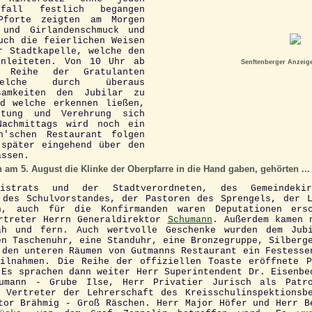
nfall festlich begangen
Pforte zeigten am Morgen
 und Girlandenschmuck und
uch die feierlichen Weisen
r Stadtkapelle, welche den
inleiteten. Von 10 Uhr ab
Senftenberger Anzeiger
 Reihe der Gratulanten
welche durch überaus
samkeiten den Jubilar zu
nd welche erkennen ließen,
htung und Verehrung sich
Nachmittags wird noch ein
n'schen Restaurant folgen
 später eingehend über den
assen.
h am 5. August die Klinke der Oberpfarre in die Hand gaben, gehörten ...
istrats und der Stadtverordneten, des Gemeindeki
 des Schulvorstandes, der Pastoren des Sprengels, der 
on, auch für die Konfirmanden waren Deputationen ers
rtreter Herrn Generaldirektor
Schumann
. Außerdem kamen 
ah und fern. Auch wertvolle Geschenke wurden dem Jub
en Taschenuhr, eine Standuhr, eine Bronzegruppe, Silberg
 den unteren Räumen von Gutmanns Restaurant ein Festesse
ilnahmen. Die Reihe der offiziellen Toaste eröffnete 
 Es sprachen dann weiter Herr Superintendent Dr. Eisenbe
humann - Grube Ilse, Herr Privatier Jurisch als Patro
 Vertreter der Lehrerschaft des Kreisschulinspektionsb
tor Brähmig - Groß Räschen. Herr Major Höfer und Herr B