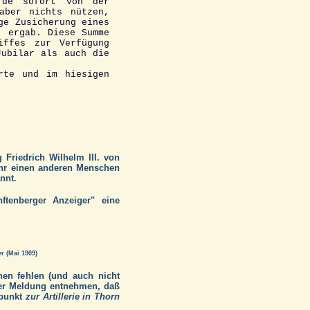
rde sofort von der
aber nichts nützen,
ge Zusicherung eines
. ergab. Diese Summe
iffes zur Verfügung
Jubilar als auch die
rte und im hiesigen
 Friedrich Wilhelm III. von
ahr einen anderen Menschen
nnt.
ftenberger Anzeiger" eine
r (Mai 1909)
nen fehlen (und auch nicht
der Meldung entnehmen, daß
tpunkt
zur Artillerie in Thorn