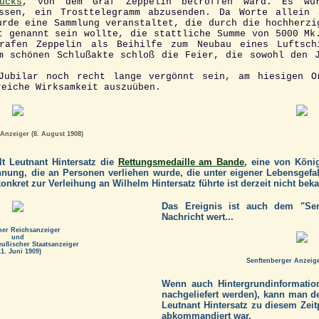
ücks
, von dem Graf Zeppelin betroffen ward. Es wu
ossen, ein Trosttelegramm abzusenden. Da Worte allein 
urde eine Sammlung veranstaltet, die durch die hochherzi
t genannt sein wollte, die stattliche Summe von 5000 Mk
rafen Zeppelin als Beihilfe zum Neubau eines Luftsch
m schönen Schlußakte schloß die Feier, die sowohl den 
Jubilar noch recht lange vergönnt sein, am hiesigen O
reiche Wirksamkeit auszuüben.
Anzeiger (8. August 1908)
t Leutnant Hintersatz die
Rettungsmedaille am Bande
, eine von König
chnung, die an Personen verliehen wurde, die unter eigener Lebensgef
konkret zur Verleihung an Wilhelm Hintersatz führte ist derzeit nicht beka
Das Ereignis ist auch dem "Sen
Nachricht wert...
her Reichsanzeiger
und
eußischer Staatsanzeiger
11. Juni 1909)
Senftenberger Anzeige
Wenn auch Hintergrundinformatio
nachgeliefert werden), kann man 
Leutnant Hintersatz zu diesem Zei
abkommandiert war.