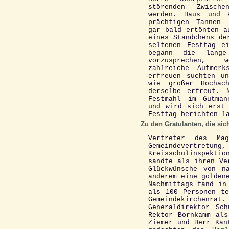
störenden Zwische
werden. Haus und 
prächtigen Tannen-
gar bald ertönten a
eines Ständchens de
seltenen Festtag e
begann die lange
vorzusprechen, 
zahlreiche Aufmerk
erfreuen suchten u
wie großer Hochac
derselbe erfreut. 
Festmahl im Gutman
und wird sich erst
Festtag berichten l
Zu den Gratulanten, die sic
Vertreter des Mag
Gemeindevertretung,
Kreisschulinspekti
sandte als ihren Ve
Glückwünsche von n
anderem eine golden
Nachmittags fand in
als 100 Personen te
Gemeindekirchenrat.
Generaldirektor Sc
Rektor Bornkamm als
Ziemer und Herr Kan