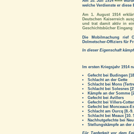
Am 10. Juli 1914
wurde
welche Verdienste er diese 
Am 1. August 1914 erklä
Deutschen Kaiserreich ausg
und trat damit aktiv in ei
Geschichtsbücher Eingang 
Die Mobilmachung rief Ob
Dolmetscher-Offiziers für F
In dieser Eigenschaft kämpf
Im ersten Kriegsjahr 1914 
Gefecht bei Budingen [18
Schlacht an der Gette
Schlacht bei Mons (Tertr
Schlacht bei Solesnes [2
Kämpfe an der Somme [28
Gefecht bei Avillers
Gefecht bei Villers-Cotte
Gefecht bei Monceaux-Es
Schlacht am Ourcq [8.-9
Schlacht bei Meaux [10.
Nachhutgefechte bei Neui
Stellungskämpfe an der 
Für Tapferkeit vor dem Fe