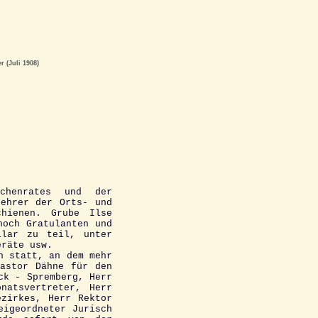
 (Juli 1908)
rchenrates und der
Lehrer der Orts- und
chienen. Grube Ilse
noch Gratulanten und
ilar zu teil, unter
eräte usw.
n statt, an dem mehr
Pastor Dähne für den
ck - Spremberg, Herr
natsvertreter, Herr
ezirkes, Herr Rektor
eigeordneter Jurisch