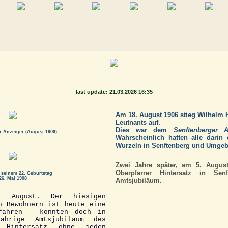
last update: 21.03.2026 16:35
Am 18. August 1906 stieg Wilhelm H
Leutnants auf.
Dies war dem
Senftenberger A
r Anzeiger (August 1906)
Wahrscheinlich hatten alle darin 
Wurzeln in Senftenberg und Umge
Zwei Jahre später, am 5. Augus
Oberpfarrer Hintersatz in Senf
 seinem 22. Geburtstag
26. Mai 1908
Amtsjubiläum.
. August. Der hiesigen
n Bewohnern ist heute eine
fahren - konnten doch in
ährige Amtsjubiläum des
r Hintersatz ohne jeden