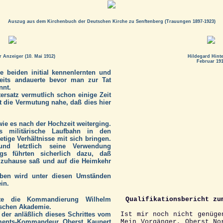
Auszug aus dem Kirchenbuch der Deutschen Kirche zu Senftenberg (Trauungen 1897-1923)
 Anzeiger (10. Mai 1912)
Hildegard Hinte
Februar 19
 beiden initial kennenlernten und
reits andauerte bevor man zur Tat
nnt.
ersatz vermutlich schon einige Zeit
t die Vermutung nahe, daß dies hier
ie es nach der Hochzeit weiterging.
s militärische Laufbahn in den
tige Verhältnisse mit sich bringen.
und letztlich seine Verwendung
gs führten sicherlich dazu, daß
 zuhause saß und auf die Heimkehr
eben wird unter diesen Umständen
in.
gte die Kommandierung Wilhelm
Qualifikationsbericht zu
nischen Akademie.
, der anläßlich dieses Schrittes vom
Ist mir noch nicht genüge
ments-Kommandeur Oberst Kaupert
Mein Vorgänger, Oberst No