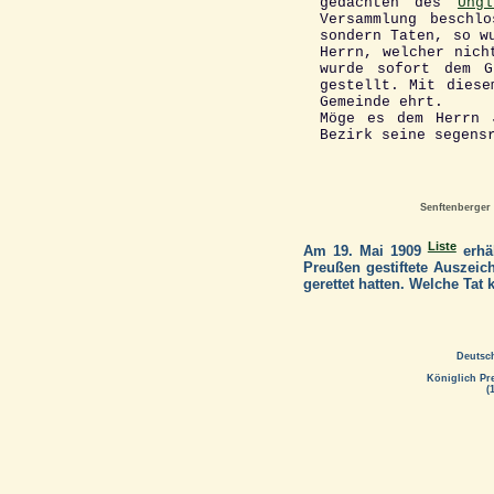
gedachten des
Ungl
Versammlung beschl
sondern Taten, so w
Herrn, welcher nich
wurde sofort dem G
gestellt. Mit diese
Gemeinde ehrt.
Möge es dem Herrn 
Bezirk seine segens
Senftenberger 
Liste
Am 19. Mai 1909
erhäl
Preußen gestiftete Auszei
gerettet hatten. Welche Tat 
Deutsc
Königlich Pr
(