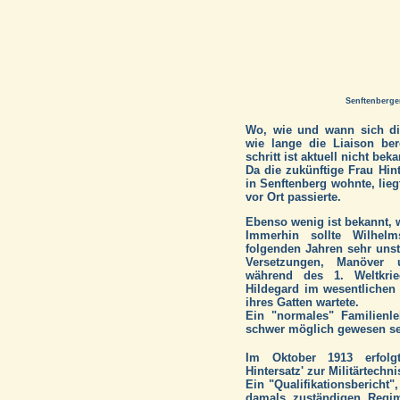
Senftenberger
Wo, wie und wann sich die
wie lange die Liaison be
schritt ist aktuell nicht beka
Da die zukünftige Frau Hint
in Senftenberg wohnte, lieg
vor Ort passierte.
Ebenso wenig ist bekannt, w
Immerhin sollte Wilhelm
folgenden Jahren sehr unste
Versetzungen, Manöver 
während des 1. Weltkrie
Hildegard im wesentlichen
ihres Gatten wartete.
Ein "normales" Familienl
schwer möglich gewesen se
Im Oktober 1913 erfol
Hintersatz' zur Militärtech
Ein "Qualifikationsbericht"
damals zuständigen Regi