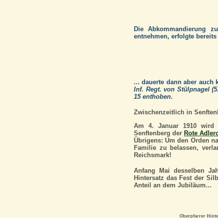
Die Abkommandierung zum
entnehmen, erfolgte bereit
... dauerte dann aber auch 
Inf. Regt. von Stülpnagel 
15 enthoben
.
Zwischenzeitlich in Senften
Am 4. Januar 1910 wird O
Senftenberg der
Rote Adler
Übrigens: Um den Orden na
Familie zu belassen, verl
Reichsmark!
Anfang Mai desselben Ja
Hintersatz das Fest der Si
Anteil an dem Jubiläum...
Oberpfarrer Hinte