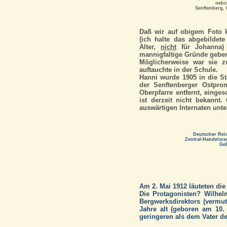
nebs
Senftenberg, 
Daß wir auf obigem Foto 
(ich halte das abgebilde
Alter,
nicht
für Johanna) 
mannigfaltige Gründe gebe
Möglicherweise war sie z
auftauchte in der Schule.
Hanni wurde 1905 in die S
der Senftenberger Ostpro
Oberpfarre entfernt, einges
ist derzeit nicht bekannt
auswärtigen Internaten unte
Deutscher Reic
Zentral-Handelsre
Ge
Am 2. Mai 1912 läuteten die
Die Protagonisten? Wilhelm
Bergwerksdirektors (vermut
Jahre alt (geboren am 10.
geringeren als dem Vater de