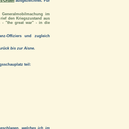
us-Orden
ausgezeichnet. Für
e Generalmobilmachung im
 rief den Kriegszustand aus
 - "the great war" - in die
nz-Offiziers und zugleich
urück bis zur Aisne.
sschauplatz teil:
eschlagen, welches ich im