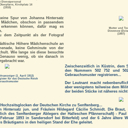
t Dienstpersonal
Oberpfarre, Kirchplatz 14
(1910)
keine Spur von Johanna Hintersatz
te Mädchen, obschon in passendem
erkennen können, dafür mag es
Mutter und To
n.
Dievenow (Dzi
(1907)
u dem Zeitpunkt als der Fotograf
tädtische Höhere Mädchenschule an
menade, keine Gehminute von der
chult. Wie lange sie diese besuchte
. Genauso wenig, ob sie danach in
rgebracht war.
Zwischenzeitlich in Küstrin, dem 
den Nummern 502 752 und 502 
Gebrauchsmuster registrieren...
hsanzeiger (1. April 1912)
gister für das Deutsche Reich
brauchsmuster
Der Leutnant macht nebenberuflic
aber wenigstens teilweise dem Milit
der beiden Stücke ist näheres nicht
 Hochzeitsglocken der Deutschen Kirche zu Senftenberg...
 Hintersatz jun. und Fräulein Hildegard Cäcilie Schmidt. Die Braut,
lich des Senftenberger Ablegers der Halleschen Pfännerschaft) - Pau
 Februar 1893 in Sandersdorf bei Bitterfeld) und der 6 Jahre ältere
s Bräutigams in den heiligen Stand der Ehe geleitet.