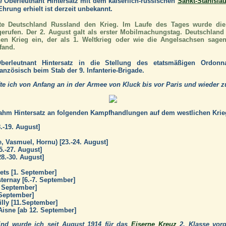
 Oberleutnant Hintersatz mit dem kaiserlich-russischen
Sankt-Stanisla
Ehrung erhielt ist derzeit unbekannt.
rte Deutschland Russland den Krieg. Im Laufe des Tages wurde di
erufen. Der 2. August galt als erster Mobilmachungstag. Deutschland
nen Krieg ein, der als 1. Weltkrieg oder wie die Angelsachsen sagen
fand.
erleutnant Hintersatz in die Stellung des etatsmäßigen Ordonna
ranzösisch beim Stab der 9. Infanterie-Brigade.
te ich von Anfang an in der Armee von Kluck bis vor Paris und wieder z
nahm Hintersatz an folgenden Kampfhandlungen auf dem westlichen Krieg
.-19. August]
e, Vasmuel, Hornu) [23.-24. August]
5.-27. August]
.-30. August]
rets [1. September]
ternay [6.-7. September]
. September]
 September]
lly [11.September]
Aisne [ab 12. September]
ind wurde ich seit August 1914 für das
Eiserne Kreuz
2. Klasse vorg