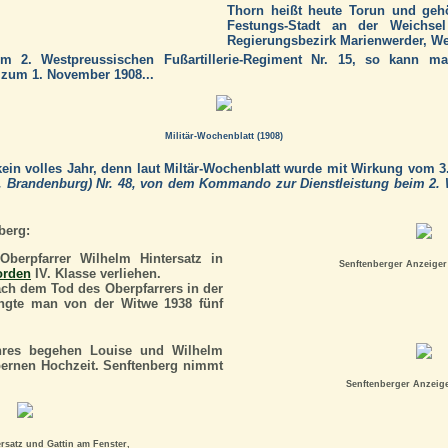
Thorn heißt heute Torun und gehö
Festungs-Stadt an der Weichse
Regierungsbezirk Marienwerder, W
 2. Westpreussischen Fußartillerie-Regiment Nr. 15, so kann ma
s zum 1. November 1908...
Militär-Wochenblatt (1908)
kein volles Jahr, denn laut Miltär-Wochenblatt wurde mit Wirkung vom 3
(5. Brandenburg) Nr. 48, von dem Kommando zur Dienstleistung beim 2. W
berg:
berpfarrer Wilhelm Hintersatz in
Senftenberger Anzeiger 
orden
IV. Klasse verliehen.
ch dem Tod des Oberpfarrers in der
angte man von der Witwe 1938 fünf
hres begehen Louise und Wilhelm
lbernen Hochzeit. Senftenberg nimmt
Senftenberger Anzeige
rsatz und Gattin am Fenster,