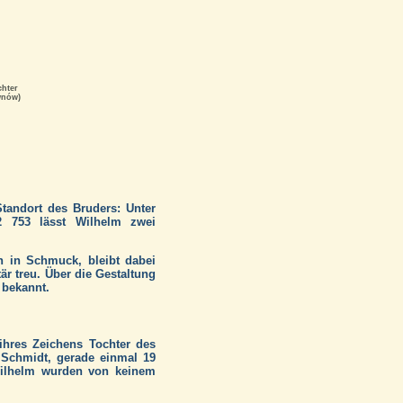
chter
wnów)
Standort des Bruders: Unter
753 lässt Wilhelm zwei
h in Schmuck, bleibt dabei
är treu. Über die Gestaltung
 bekannt.
 ihres Zeichens Tochter des
l Schmidt, gerade einmal 19
 Wilhelm wurden von keinem