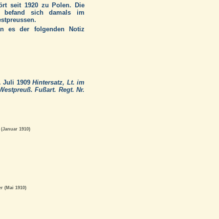
rt seit 1920 zu Polen. Die
l befand sich damals im
estpreussen.
n es der folgenden Notiz
. Juli 1909
Hintersatz, Lt. im
estpreuß. Fußart. Regt. Nr.
(Januar 1910)
r (Mai 1910)