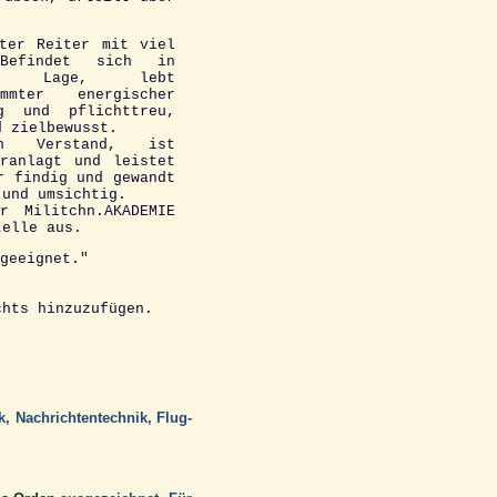
uter Reiter mit viel
 Befindet sich in
rer Lage, lebt
immter energischer
g und pflichttreu,
d zielbewusst.
en Verstand, ist
eranlagt und leistet
r findig und gewandt
 und umsichtig.
r Militchn.AKADEMIE
telle aus.
geeignet."
chts hinzuzufügen.
, Nachrichtentechnik, Flug-