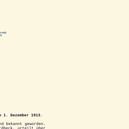
rsatz
15
m 1. Dezember 1913.
nd bekannt geworden.
rdbeck, urteilt über