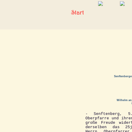
Senftenberge
Wilhelm an
- Senftenberg, 5
Oberpfarre und ihre
große Freude wider
derselben das 25j
Herrn Oberpfarre