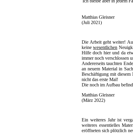
Ich bleibe aber in jedem Fa
Matthias Gleisner
(Juli 2021)
Die Arbeit geht weiter! A
keine
wesentlichen
Neuigke
Hilfe doch hier und da etw
immer noch verschlossen und
Andererseits tauchten End
an neuem Material in Sache
Beschäftigung mit diesem 
nicht das erste Mal!
Die noch im Aufbau befind
Matthias Gleisner
(März 2022)
Ein weiteres Jahr ist ver
weiteres essentielles Mat
eröffneten sich plötzlich n