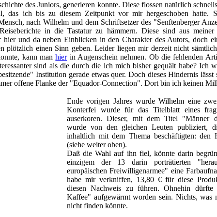
chichte des Juniors, generieren konnte. Diese flossen natürlich schnell
l, das ich bis zu diesem Zeitpunkt vor mir hergeschoben hatte. S
r Mensch, nach Wilhelm und dem Schriftsetzer des "Senftenberger Anz
Reiseberichte in die Tastatur zu hämmern. Diese sind aus meiner 
er hier und da neben Einblicken in den Charakter des Autors, doch ei
n plötzlich einen Sinn geben. Leider liegen mir derzeit nicht sämtlich
 konnte, kann man
hier
in Augenschein nehmen. Ob die fehlenden Arti
teressanter sind als die durch die ich mich bisher gequält habe? Ich 
 "besitzende" Institution gerade etwas quer. Doch dieses Hindernis lässt 
mmer offene Flanke der "Equador-Connection". Dort bin ich keinen Mi
Ende vorigen Jahres wurde Wilhelm eine zweif
Konterfei wurde für das Titelblatt eines fra
auserkoren. Dieser, mit dem Titel "Männer 
wurde von den gleichen Leuten publiziert, 
inhaltlich mit dem Thema beschäftigten: de
(siehe weiter oben).
Daß die Wahl auf ihn fiel, könnte darin begrün
einzigem der 13 darin porträtierten "hera
europäischen Freiwilligenarmee" eine Farbaufna
habe mir verkniffen, 13,80 € für diese Prod
diesen Nachweis zu führen. Ohnehin dürfte t
Kaffee" aufgewärmt worden sein. Nichts, was 
nicht finden könnte.