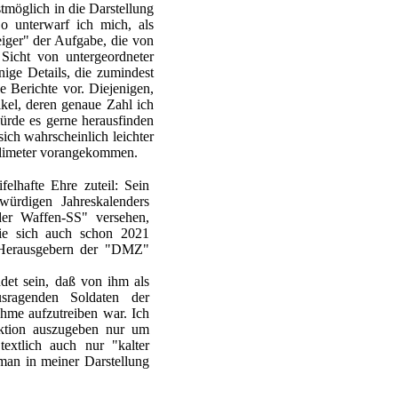
stmöglich in die Darstellung
o unterwarf ich mich, als
eiger" der Aufgabe, die von
Sicht von untergeordneter
nige Details, die zumindest
e Berichte vor. Diejenigen,
kel, deren genaue Zahl ich
würde es gerne herausfinden
sich wahrscheinlich leichter
llimeter vorangekommen.
elhafte Ehre zuteil: Sein
gwürdigen Jahreskalenders
der Waffen-SS" versehen,
die sich auch schon 2021
n Herausgebern der "DMZ"
det sein, daß von ihm als
usragenden Soldaten der
hme aufzutreiben war. Ich
uktion auszugeben nur um
extlich auch nur "kalter
man in meiner Darstellung