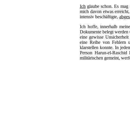
Ich
glaube schon. Es mag s
mich davon etwas erreicht,
intensiv beschäftigte,
abges
Ich hoffe, innerhalb mein
Dokumente belegt werden u
eine gewisse Unsicherheit 
eine Reihe von Fehlern un
klarstellen konnte. In jede
Person Harun-el-Raschid 
militärischen gemeint, werfe