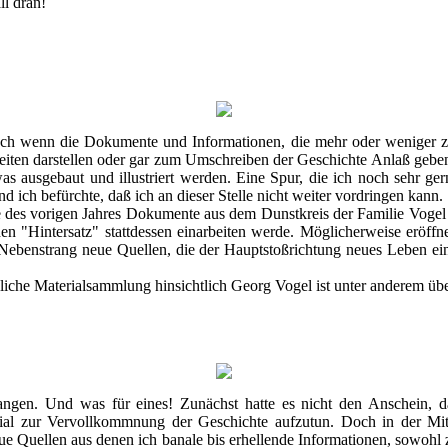
ll dran!
uch wenn die Dokumente und Informationen, die mehr oder weniger 
iten darstellen oder gar zum Umschreiben der Geschichte Anlaß geben,
as ausgebaut und illustriert werden. Eine Spur, die ich noch sehr ger
 ich befürchte, daß ich an dieser Stelle nicht weiter vordringen kann.
e des vorigen Jahres Dokumente aus dem Dunstkreis der Familie Vogel 
n "Hintersatz" stattdessen einarbeiten werde. Möglicherweise eröffne
Nebenstrang neue Quellen, die der Hauptstoßrichtung neues Leben e
liche Materialsammlung hinsichtlich Georg Vogel ist unter anderem üb
gangen. Und was für eines! Zunächst hatte es nicht den Anschein, 
erial zur Vervollkommnung der Geschichte aufzutun. Doch in der Mi
eue Quellen aus denen ich banale bis erhellende Informationen, sowohl