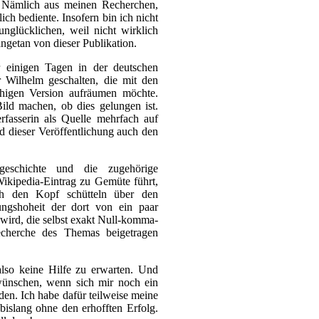
. Nämlich aus meinen Recherchen,
lich bediente. Insofern bin ich nicht
nglücklichen, weil nicht wirklich
angetan von dieser Publikation.
einigen Tagen in der deutschen
r Wilhelm geschalten, die mit den
chigen Version aufräumen möchte.
ld machen, ob dies gelungen ist.
rfasserin als Quelle mehrfach auf
d dieser Veröffentlichung auch den
geschichte und die zugehörige
ikipedia-Eintrag zu Gemüte führt,
ch den Kopf schütteln über den
ngshoheit der dort von ein paar
wird, die selbst exakt Null-komma-
echerche des Themas beigetragen
also keine Hilfe zu erwarten. Und
wünschen, wenn sich mir noch ein
en. Ich habe dafür teilweise meine
bislang ohne den erhofften Erfolg.