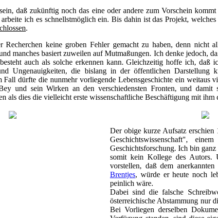
ein, daß zukünftig noch das eine oder andere zum Vorschein kommt 
 arbeite ich es schnellstmöglich ein. Bis dahin ist das Projekt, welch
chlossen
.
er Recherchen keine groben Fehler gemacht zu haben, denn nicht al
nd manches basiert zuweilen auf Mutmaßungen. Ich denke jedoch, daß
besteht auch als solche erkennen kann. Gleichzeitig hoffe ich, daß 
d Ungenauigkeiten, die bislang in der öffentlichen Darstellung k
m Fall dürfte die nunmehr vorliegende Lebensgeschichte ein weitaus vi
Bey und sein Wirken an den verschiedensten Fronten, und damit si
n als dies die vielleicht erste wissenschaftliche Beschäftigung mit ihm d
Der obige kurze Aufsatz erschien 1
Geschichtswissenschaft", ein
Geschichtsforschung. Ich bin ganz
somit kein Kollege des Autors.
vorstellen, daß dem anerkannte
Brentjes
, würde er heute noch le
peinlich wäre.
Dabei sind die falsche Schreib
österreichische Abstammung nur die
Bei Vorliegen derselben Dokume