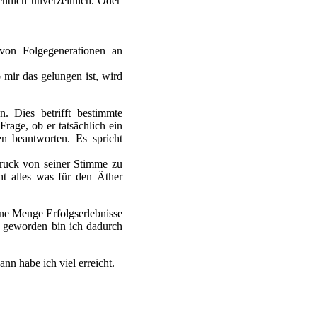
entlich unverzeihlich. Oder
 von Folgegenerationen an
b mir das gelungen ist, wird
. Dies betrifft bestimmte
rage, ob er tatsächlich ein
 beantworten. Es spricht
ruck von seiner Stimme zu
ht alles was für den Äther
ine Menge Erfolgserlebnisse
r geworden bin ich dadurch
nn habe ich viel erreicht.