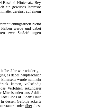
l-Raschid Hintersatz Bey
h ein gewisses Interesse
t hatte, dereinst auf einem
fentlichungsarbeit bleibt
l bleiben werde und dabei
stens zwei Stoßrichtungen
 halbe Jahr war wieder gut
ging es dabei hauptsächlich
. Einerseits wurde nunmehr
uck kamen, vollständig
 das Verfolgen sekundärer
r Mitreisenden aus Addis-
Lost Lions of Judah: Haile
 In dessen Gefolge ackerte
terstattern oder
über
diese