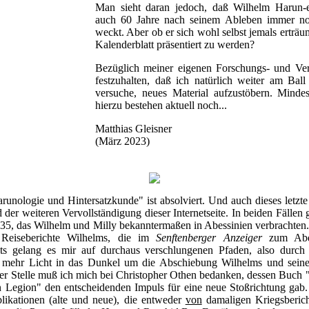
Man sieht daran jedoch, daß Wilhelm Harun-e
auch 60 Jahre nach seinem Ableben immer noc
weckt. Aber ob er sich wohl selbst jemals erträum
Kalenderblatt präsentiert zu werden?
Bezüglich meiner eigenen Forschungs- und Veröf
festzuhalten, daß ich natürlich weiter am Bal
versuche, neues Material aufzustöbern. Minde
hierzu bestehen aktuell noch...
Matthias Gleisner
(März 2023)
runologie und Hintersatzkunde" ist absolviert. Und auch dieses letzte
 der weiteren Vervollständigung dieser Internetseite. In beiden Fällen 
35, das Wilhelm und Milly bekanntermaßen in Abessinien verbrachten
eiseberichte Wilhelms, die im
Senftenberger Anzeiger
zum Abdr
its gelang es mir auf durchaus verschlungenen Pfaden, also durch
as mehr Licht in das Dunkel um die Abschiebung Wilhelms und seine
er Stelle muß ich mich bei Christopher Othen bedanken, dessen Buch "
n Legion" den entscheidenden Impuls für eine neue Stoßrichtung gab.
likationen (alte und neue), die entweder
von
damaligen Kriegsberich