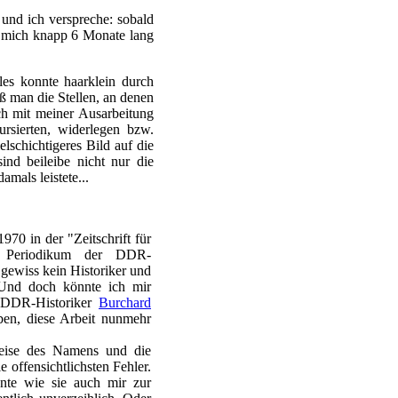
und ich verspreche: sobald
es mich knapp 6 Monate lang
les konnte haarklein durch
 man die Stellen, an denen
ich mit meiner Ausarbeitung
ursierten, widerlegen bzw.
elschichtigeres Bild auf die
nd beileibe nicht nur die
amals leistete...
970 in der "Zeitschrift für
em Periodikum der DDR-
 gewiss kein Historiker und
 Und doch könnte ich mir
n DDR-Historiker
Burchard
ben, diese Arbeit nunmehr
weise des Namens und die
 offensichtlichsten Fehler.
nte wie sie auch mir zur