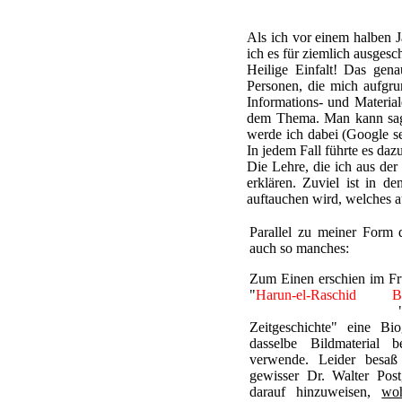
Als ich vor einem halben J
ich es für ziemlich ausges
Heilige Einfalt! Das gen
Personen, die mich aufgru
Informations- und Material
dem Thema. Man kann sagen
werde ich dabei (Google sei
In jedem Fall führte es da
Die Lehre, die ich aus der
erklären. Zuviel ist in d
auftauchen wird, welches a
Parallel zu meiner Form d
auch so manches:
Zum Einen erschien im Frü
"
Harun-el-Raschid B
Tausendundeiner Nacht
Zeitgeschichte" eine Bio
dasselbe Bildmaterial 
verwende. Leider besaß 
gewisser Dr. Walter Post
darauf hinzuweisen,
wo