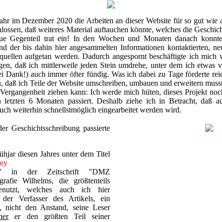
ahr im Dezember 2020 die Arbeiten an dieser Website für so gut wie ab
chlossen, daß weiteres Material auftauchen könnte, welches die Gesch
aue Gegenteil trat ein! In den Wochen und Monaten danach konnt
nd der bis dahin hier angesammelten Informationen kontaktierten, n
quellen aufgetan werden. Dadurch angespornt beschäftigte ich mich w
, daß ich mittlerweile jeden Stein umdrehe, unter dem ich etwas 
 Dank!) auch immer öfter fündig. Was ich dabei zu Tage förderte reicht
zu, daß ich Teile der Website umschreiben, umbauen und erweitern muss
 Vergangenheit ziehen kann: Ich werde mich hüten, dieses Projekt no
en letzten 6 Monaten passiert. Deshalb ziehe ich in Betracht, daß a
uch weiterhin schnellstmöglich eingearbeitet werden wird.
er Geschichtsschreibung passierte
hjar diesen Jahres unter dem Titel
ey
Standartenführer aus
" in der Zeitschrift "DMZ
grafie Wilhelms, die größtenteils
benutzt, welches auch ich hier
der Verfasser des Artikels, ein
, nicht den Anstand, seine Leser
her
er den größten Teil seiner