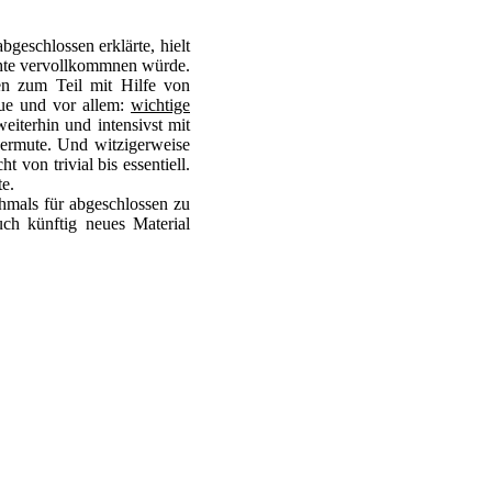
geschlossen erklärte, hielt
ichte vervollkommnen würde.
en zum Teil mit Hilfe von
eue und vor allem:
wichtige
eiterhin und intensivst mit
vermute. Und witzigerweise
 von trivial bis essentiell.
te.
chmals für abgeschlossen zu
uch künftig neues Material