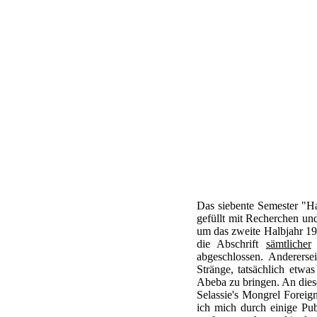
Das siebente Semester "Ha
gefüllt mit Recherchen und
um das zweite Halbjahr 19
die Abschrift
sämtlicher
R
abgeschlossen. Andererse
Stränge, tatsächlich etw
Abeba zu bringen. An dies
Selassie's Mongrel Foreig
ich mich durch einige Pub