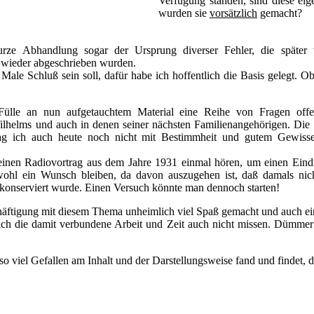
Verfügung standen, sind diese eig
wurden sie
vorsätzlich
gemacht?
urze Abhandlung sogar der Ursprung diverser Fehler, die später
 wieder abgeschrieben wurden.
Male Schluß sein soll, dafür habe ich hoffentlich die Basis gelegt. O
 Fülle an nun aufgetauchtem Material eine Reihe von Fragen offen
lhelms und auch in denen seiner nächsten Familienangehörigen. Die F
 ich auch heute noch nicht mit Bestimmheit und gutem Gewissen
einen Radiovortrag aus dem Jahre 1931 einmal hören, um einen Eind
wohl ein Wunsch bleiben, da davon auszugehen ist, daß damals nic
konserviert wurde. Einen Versuch könnte man dennoch starten!
chäftigung mit diesem Thema unheimlich viel Spaß gemacht und auch e
ich die damit verbundene Arbeit und Zeit auch nicht missen. Dümme
 viel Gefallen am Inhalt und der Darstellungsweise fand und findet, da