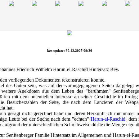
last update: 30.12.2025 09:26
ohannes Friedrich Wilhelm Harun-el-Raschid Hintersatz Bey.
 den vorliegenden Dokumenten rekonstruieren konnte.
el des Guten sein, was auf den vorangegangenen Seiten dargelegt w
ch weitere Anekdoten aus dem Leben des "berühmten" Senftenberge
 ich mit dem potentiellen Interesse an seiner Geschichte im Prolog
die Besucherzahlen der Seite, die nach dem Lancieren der Webp
ht hat.
lich gesagt nicht gerechnet habe und deren Herkunft ich mir immer n
inige Leute bei der Suche nach dem "echten"
Harun-al-Raschid
, dem 
h aufgrund der unterschiedlichen Schreibweise dürfte die Menge eigentl
t zur Senftenberger Familie Hintersatz im Allgemeinen und Harun-el-R