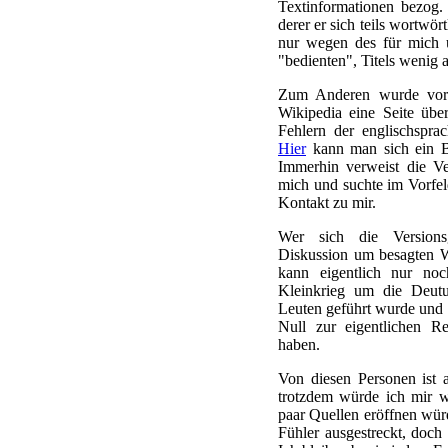
Textinformationen bezog
derer er sich teils wortwört
nur wegen des für mich u
"bedienten", Titels wenig 
Zum Anderen wurde vor 
Wikipedia eine Seite übe
Fehlern der englischspra
Hier
kann man sich ein Bi
Immerhin verweist die Ve
mich und suchte im Vorfel
Kontakt zu mir.
Wer sich die Versions
Diskussion um besagten W
kann eigentlich nur no
Kleinkrieg um die Deutu
Leuten geführt wurde und 
Null zur eigentlichen R
haben.
Von diesen Personen ist 
trotzdem würde ich mir 
paar Quellen eröffnen würd
Fühler ausgestreckt, doch 