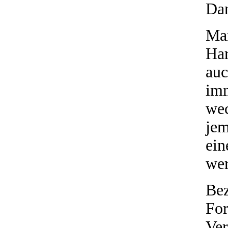
Dar
Man
Ha
auc
imm
wec
jem
ein
we
Be
F
Ve