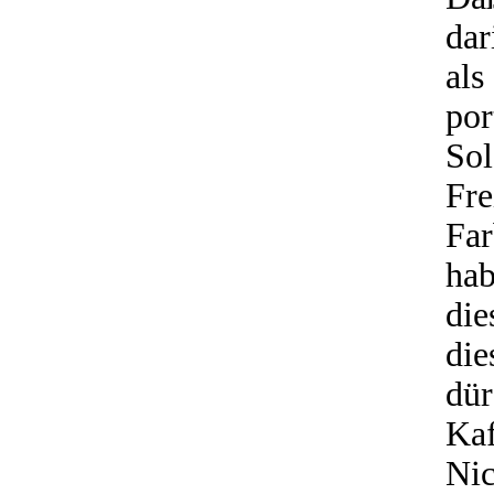
dar
al
po
So
Fr
Far
ha
die
die
dü
Ka
Ni