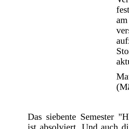
fes
am
ve
au
St
akt
Mat
(Mä
Das siebente Semester "H
ist absolviert. Und auch d