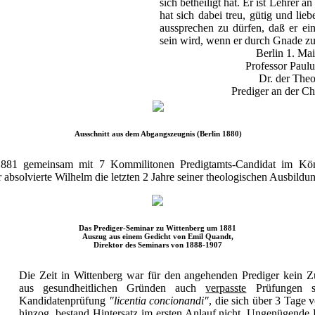
sich betheiligt hat. Er ist Lehrer 
hat sich dabei treu, gütig und lieb
aussprechen zu dürfen, daß er ein
sein wird, wenn er durch Gnade zu
Berlin 1. Ma
Professor Paulu
Dr. der Theo
Prediger an der Ch
Ausschnitt aus dem Abgangszeugnis (Berlin 1880)
 1881 gemeinsam mit 7 Kommilitonen Predigtamts-Candidat im Kön
absolvierte Wilhelm die letzten 2 Jahre seiner theologischen Ausbildu
Das Prediger-Seminar zu Wittenberg um 1881
Auszug aus einem Gedicht von Emil Quandt,
Direktor des Seminars von 1888-1907
Die Zeit in Wittenberg war für den angehenden Prediger kein Z
aus gesundheitlichen Gründen auch
verpasste
Prüfungen s
Kandidatenprüfung
"licentia concionandi"
, die sich über 3 Tage 
hinzog, bestand Hintersatz im ersten Anlauf nicht. Ungenügende 