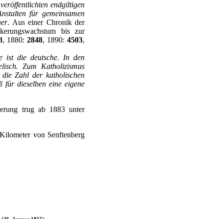
veröffentlichten endgiltigen
Anstalten für gemeinsamen
er
. Aus einer Chronik der
lkerungswachstum bis zur
8
, 1880:
2848
, 1890:
4503
,
e ist die deutsche. In den
elisch. Zum Katholizismus
 die Zahl der katholischen
 für dieselben eine eigene
kerung trug ab 1883 unter
Kilometer von Senftenberg
 (26. Januar 1855)