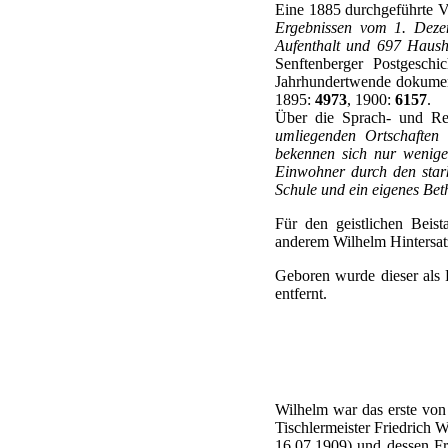
Eine 1885 durchgeführte V
Ergebnissen vom 1. Dezem
Aufenthalt und 697 Haus
Senftenberger Postgesch
Jahrhundertwende dokumen
1895:
4973
, 1900:
6157
.
Über die Sprach- und Reli
umliegenden Ortschaften 
bekennen sich nur wenige,
Einwohner durch den stark
Schule und ein eigenes Bet
Für den geistlichen Beis
anderem Wilhelm Hintersat
Geboren wurde dieser als 
entfernt.
Wilhelm war das erste von
Tischlermeister Friedrich W
16.07.1909) und dessen Fr