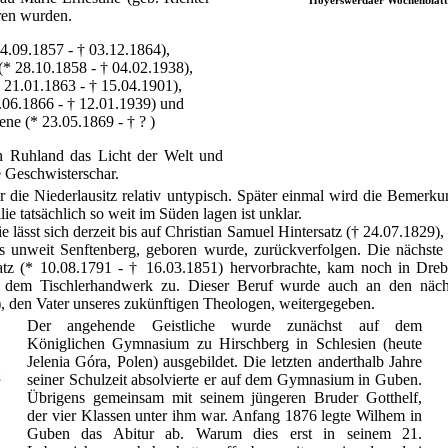
ren wurden.
4.09.1857 - † 03.12.1864),
* 28.10.1858 - † 04.02.1938),
 21.01.1863 - † 15.04.1901),
.06.1866 - † 12.01.1939) und
ne (* 23.05.1869 - † ? )
 in Ruhland das Licht der Welt und
e Geschwisterschar.
r die Niederlausitz relativ untypisch. Später einmal wird die Bemerk
e tatsächlich so weit im Süden lagen ist unklar.
ässt sich derzeit bis auf Christian Samuel Hintersatz († 24.07.1829),
s unweit Senftenberg, geboren wurde, zurückverfolgen. Die nächste 
atz (* 10.08.1791 - † 16.03.1851) hervorbrachte, kam noch in Dre
 dem Tischlerhandwerk zu. Dieser Beruf wurde auch an den nächs
, den Vater unseres zukünftigen Theologen, weitergegeben.
Der angehende Geistliche wurde zunächst auf dem
Königlichen Gymnasium zu Hirschberg in Schlesien (heute
Jelenia Góra, Polen) ausgebildet. Die letzten anderthalb Jahre
g
seiner Schulzeit absolvierte er auf dem Gymnasium in Guben.
Übrigens gemeinsam mit seinem jüngeren Bruder Gotthelf,
der vier Klassen unter ihm war. Anfang 1876 legte Wilhem in
Guben das Abitur ab. Warum dies erst in seinem 21.