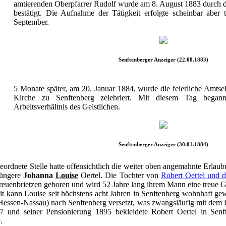
amtierenden Oberpfarrer Rudolf wurde am 8. August 1883 durch d
bestätigt. Die Aufnahme der Tätigkeit erfolgte scheinbar aber t
September.
Senftenberger Anzeiger (22.08.1883)
5 Monate später, am 20. Januar 1884, wurde die feierliche Amtse
Kirche zu Senftenberg zelebriert. Mit diesem Tag begann
Arbeitsverhältnis des Geistlichen.
Senftenberger Anzeiger (30.01.1884)
rdnete Stelle hatte offensichtlich die weiter oben angemahnte Erlaubni
jüngere
Johanna
Louise
Oertel. Die Tochter von
Robert Oertel und d
euenbrietzen geboren und wird 52 Jahre lang ihrem Mann eine treue Ge
 kann Louise seit höchstens acht Jahren in Senftenberg wohnhaft gew
Hessen-Nassau) nach Senftenberg versetzt, was zwangsläufig mit dem
7 und seiner Pensionierung 1895 bekleidete Robert Oertel in Sen
.