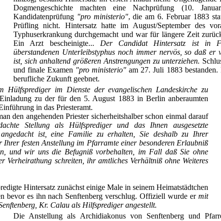
Dogmengeschichte machten eine Nachprüfung (10. Janua
Kandidatenprüfung
"pro ministerio"
, die am 6. Februar 1883 stat
Prüfling nicht. Hintersatz hatte im August/September des vo
Typhuserkrankung durchgemacht und war für längere Zeit zurüc
Ein Arzt bescheinigte...
Der Candidat Hintersatz ist in 
überstandenen Unterleibstyphus noch immer nervös, so daß er 
ist, sich anhaltend größeren Anstrengungen zu unterziehen.
Schlus
und finale Examen
"pro ministerio"
am 27. Juli 1883 bestanden.
berufliche Zukunft geebnet.
um Hülfsprediger im Dienste der evangelischen Landeskirche zu
Einladung zu der für den 5. August 1883 in Berlin anberaumten
 Einführung in das Priesteramt.
an den angehenden Priester sicherheitshalber schon einmal darauf
achte Stellung als Hülfsprediger und das Ihnen ausgesetzte
ngedacht ist, eine Familie zu erhalten, Sie deshalb zu Ihrer
 Ihrer festen Anstellung im Pfarramte einer besonderen Erlaubniß
n, und wir uns die Befugniß vorbehalten, im Fall daß Sie ohne
 Verheirathung schreiten, ihr amtliches Verhältniß ohne Weiteres
redigte Hintersatz zunächst einige Male in seinem Heimatstädtchen
n bevor es ihn nach Senftenberg verschlug. Offiziell wurde er
mit
nftenberg, Kr. Calau als Hilfsprediger angestellt.
Die Anstellung als Archidiakonus von Senftenberg und Pfarr