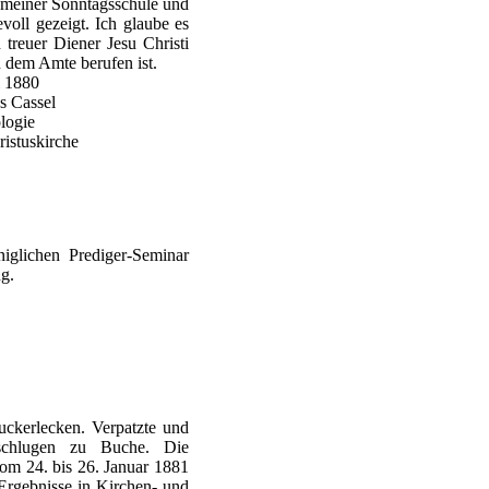
an meiner Sonntagsschule und
evoll gezeigt. Ich glaube es
 treuer Diener Jesu Christi
 dem Amte berufen ist.
i 1880
s Cassel
logie
ristuskirche
iglichen Prediger-Seminar
ng.
uckerlecken. Verpatzte und
chlugen zu Buche. Die
vom 24. bis 26. Januar 1881
Ergebnisse in Kirchen- und