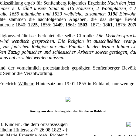
olkszählung ergab für Senftenberg folgendes Ergebnis:
Nach den jetzt 
ber v. J. zählt unsere Stadt in 316 Häusern, 2 Wohnplätzen, 4 
halte 1659 männliche und 1539 weibliche, zusammen
3198
Einwohn
ichte stammen die nachfolgenden Angaben, die das stetige Bevö
tieren: 1840:
1225
, 1855:
1449
, 1861:
1503
, 1871:
1861
, 1875:
207
gionsverhältnisse berichtet die selbe Chronik:
Die Verkehrssprach
wird wendisch gesprochen. Die Religion ist ausschließlich evang
 zur jüdischen Religion nur eine Familie. In den letzten Jahren ist
en Zuzug polnischer und schlesischer Arbeiter soweit gestiegen, daß
haus hat errichtet werden müssen.
tand der vornehmlich protestantisch geprägten Senftenberger Bevöl
z Senior die Verantwortung.
Friedrich
Wilhelm
Hintersatz am 19.01.1855 in Ruhland, nur wenige 
Auszug aus dem Taufregister der Kirche zu Ruhland
 6 Kindern, die dem ortsansässigen
ilhelm Hintersatz (* 26.08.1823 - †
au Marie Ernestine (geb. Richter *
Hoyerswerdaer Wochenblatt