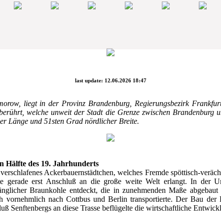
last update: 12.06.2026 18:47
orow, liegt in der Provinz Brandenburg, Regierungsbezirk Frankfur
berührt, welche unweit der Stadt die Grenze zwischen Brandenburg und
er Länge und 51sten Grad nördlicher Breite.
n Hälfte des 19. Jahrhunderts
h verschlafenes Ackerbauernstädtchen, welches Fremde spöttisch-veräch
te gerade erst Anschluß an die große weite Welt erlangt. In der
nglicher Braunkohle entdeckt, die in zunehmenden Maße abgebaut un
vornehmlich nach Cottbus und Berlin transportierte. Der Bau der 
ß Senftenbergs an diese Trasse beflügelte die wirtschaftliche Entwic