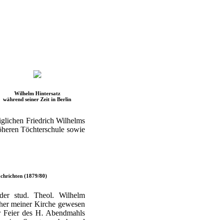
Wilhelm Hintersatz
während seiner Zeit in Berlin
iglichen Friedrich Wilhelms
 höheren Töchterschule sowie
chrichten (1879/80)
der stud. Theol. Wilhelm
cher meiner Kirche gewesen
er Feier des H. Abendmahls