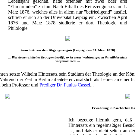
Lebensjahr geschah, hatte offenbar mit zwei oder drei
"Ehrenrunden" zu tun. Nach Erhalt des Reifezeugnisses am 1.
März 1876, welches alles in allem nur "befriedigend" ausfiel,
schrieb er sich an der Universität Leipzig ein. Zwischen April
1876 und März 1878 studierte er dort Theologie und
Philologie.
Ausschnitt aus dem Abgangszeugnis (Leipzig, den 23. März 1878)
... Was dessen sittliches Betragen betrifft, so ist etwas Widriges gegen ihn allhier nicht
vorgekommen. ...
hren setzte Wilhelm Hintersatz sein Studium der Theologie an der Kön
 Während der Zeit in Berlin arbeitete er zusätzlich als Lehrer an einer
t beim Professor und
Prediger Dr. Paulus Cassel
...
Erwähnung in Kirchlichen Na
Ich bezeuge hiermit gern, daß 
Hintersatz ein regelmäßiger Besu
ist, und daß er nicht selten an d