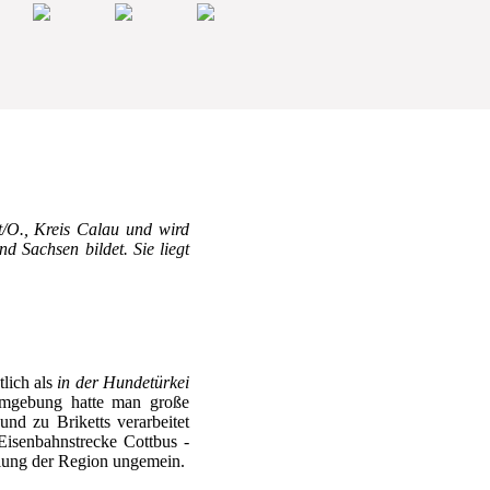
t/O., Kreis Calau und wird
 Sachsen bildet. Sie liegt
tlich als
in der Hundetürkei
 Umgebung hatte man große
d zu Briketts verarbeitet
Eisenbahnstrecke Cottbus -
klung der Region ungemein.