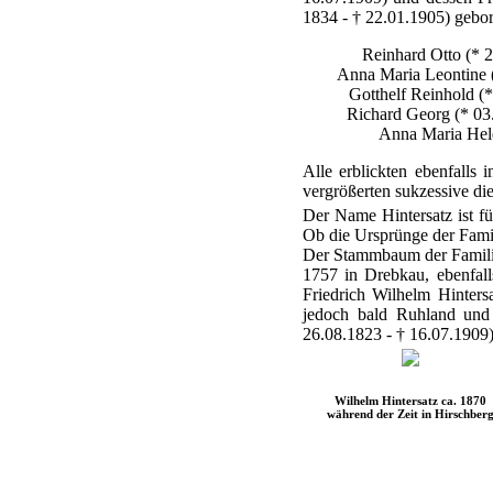
1834 - † 22.01.1905) gebo
Reinhard Otto (* 2
Anna Maria Leontine (
Gotthelf Reinhold (*
Richard Georg (* 03
Anna Maria Hele
Alle erblickten ebenfalls
vergrößerten sukzessive di
Der Name Hintersatz ist fü
Ob die Ursprünge der Famili
Der Stammbaum der Familie l
1757 in Drebkau, ebenfall
Friedrich Wilhelm Hinters
jedoch bald Ruhland und
26.08.1823 - † 16.07.1909)
Wilhelm Hintersatz ca. 1870
während der Zeit in Hirschber