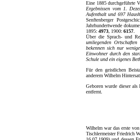
Eine 1885 durchgeführte V
Ergebnissen vom 1. Dezem
Aufenthalt und 697 Haus
Senftenberger Postgesch
Jahrhundertwende dokumen
1895:
4973
, 1900:
6157
.
Über die Sprach- und Reli
umliegenden Ortschaften 
bekennen sich nur wenige,
Einwohner durch den stark
Schule und ein eigenes Bet
Für den geistlichen Beis
anderem Wilhelm Hintersat
Geboren wurde dieser als 
entfernt.
Wilhelm war das erste von
Tischlermeister Friedrich W
16.07.1909) und dessen Fr