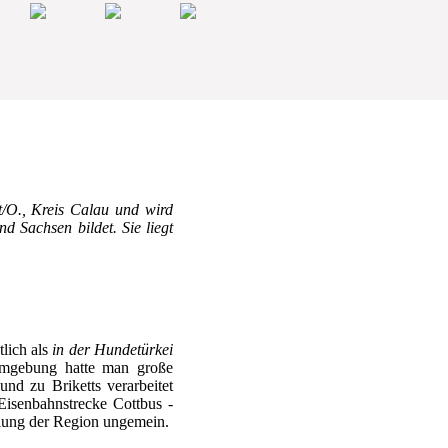
t/O., Kreis Calau und wird
 Sachsen bildet. Sie liegt
tlich als
in der Hundetürkei
 Umgebung hatte man große
d zu Briketts verarbeitet
Eisenbahnstrecke Cottbus -
klung der Region ungemein.