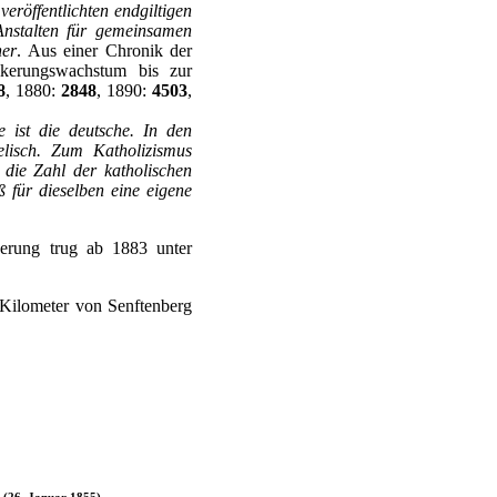
veröffentlichten endgiltigen
Anstalten für gemeinsamen
er
. Aus einer Chronik der
lkerungswachstum bis zur
8
, 1880:
2848
, 1890:
4503
,
e ist die deutsche. In den
elisch. Zum Katholizismus
 die Zahl der katholischen
 für dieselben eine eigene
kerung trug ab 1883 unter
Kilometer von Senftenberg
 (26. Januar 1855)