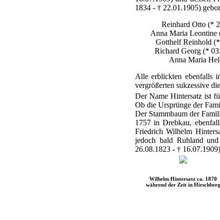
1834 - † 22.01.1905) gebo
Reinhard Otto (* 2
Anna Maria Leontine (
Gotthelf Reinhold (*
Richard Georg (* 03
Anna Maria Hele
Alle erblickten ebenfalls
vergrößerten sukzessive di
Der Name Hintersatz ist fü
Ob die Ursprünge der Famili
Der Stammbaum der Familie l
1757 in Drebkau, ebenfall
Friedrich Wilhelm Hinters
jedoch bald Ruhland und
26.08.1823 - † 16.07.1909)
Wilhelm Hintersatz ca. 1870
während der Zeit in Hirschber