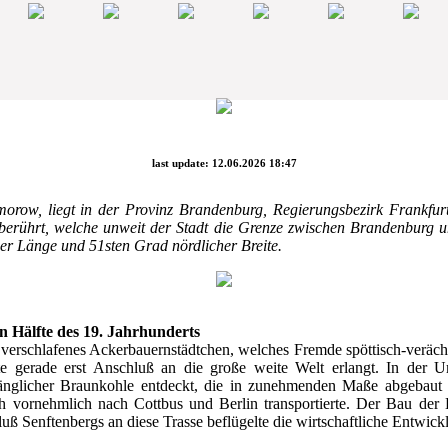
last update: 12.06.2026 18:47
orow, liegt in der Provinz Brandenburg, Regierungsbezirk Frankfur
berührt, welche unweit der Stadt die Grenze zwischen Brandenburg und
er Länge und 51sten Grad nördlicher Breite.
n Hälfte des 19. Jahrhunderts
h verschlafenes Ackerbauernstädtchen, welches Fremde spöttisch-veräch
te gerade erst Anschluß an die große weite Welt erlangt. In der
nglicher Braunkohle entdeckt, die in zunehmenden Maße abgebaut un
vornehmlich nach Cottbus und Berlin transportierte. Der Bau der 
ß Senftenbergs an diese Trasse beflügelte die wirtschaftliche Entwic