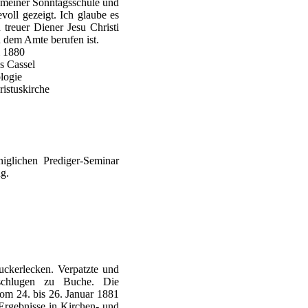
an meiner Sonntagsschule und
evoll gezeigt. Ich glaube es
 treuer Diener Jesu Christi
 dem Amte berufen ist.
i 1880
s Cassel
logie
ristuskirche
iglichen Prediger-Seminar
ng.
uckerlecken. Verpatzte und
chlugen zu Buche. Die
vom 24. bis 26. Januar 1881
Ergebnisse in Kirchen- und