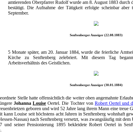
amtierenden Oberpfarrer Rudolf wurde am 8. August 1883 durch d
bestätigt. Die Aufnahme der Tätigkeit erfolgte scheinbar aber t
September.
Senftenberger Anzeiger (22.08.1883)
5 Monate später, am 20. Januar 1884, wurde die feierliche Amtse
Kirche zu Senftenberg zelebriert. Mit diesem Tag begann
Arbeitsverhältnis des Geistlichen.
Senftenberger Anzeiger (30.01.1884)
rdnete Stelle hatte offensichtlich die weiter oben angemahnte Erlaubni
jüngere
Johanna
Louise
Oertel. Die Tochter von
Robert Oertel und d
euenbrietzen geboren und wird 52 Jahre lang ihrem Mann eine treue Ge
 kann Louise seit höchstens acht Jahren in Senftenberg wohnhaft gew
Hessen-Nassau) nach Senftenberg versetzt, was zwangsläufig mit dem
7 und seiner Pensionierung 1895 bekleidete Robert Oertel in Sen
.