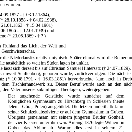
ren wurden.
4.09.1857 - † 03.12.1864),
* 28.10.1858 - † 04.02.1938),
 21.01.1863 - † 15.04.1901),
.06.1866 - † 12.01.1939) und
ne (* 23.05.1869 - † ? )
 in Ruhland das Licht der Welt und
e Geschwisterschar.
r die Niederlausitz relativ untypisch. Später einmal wird die Bemerk
e tatsächlich so weit im Süden lagen ist unklar.
ässt sich derzeit bis auf Christian Samuel Hintersatz († 24.07.1829),
s unweit Senftenberg, geboren wurde, zurückverfolgen. Die nächste 
atz (* 10.08.1791 - † 16.03.1851) hervorbrachte, kam noch in Dre
 dem Tischlerhandwerk zu. Dieser Beruf wurde auch an den nächs
, den Vater unseres zukünftigen Theologen, weitergegeben.
Der angehende Geistliche wurde zunächst auf dem
Königlichen Gymnasium zu Hirschberg in Schlesien (heute
Jelenia Góra, Polen) ausgebildet. Die letzten anderthalb Jahre
g
seiner Schulzeit absolvierte er auf dem Gymnasium in Guben.
Übrigens gemeinsam mit seinem jüngeren Bruder Gotthelf,
der vier Klassen unter ihm war. Anfang 1876 legte Wilhem in
Guben das Abitur ab. Warum dies erst in seinem 21.