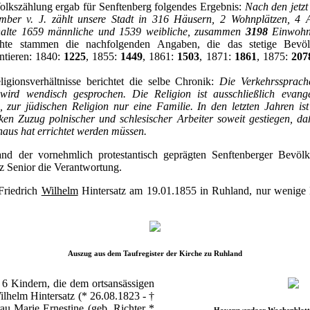
olkszählung ergab für Senftenberg folgendes Ergebnis:
Nach den jetzt 
ber v. J. zählt unsere Stadt in 316 Häusern, 2 Wohnplätzen, 4 
halte 1659 männliche und 1539 weibliche, zusammen
3198
Einwohn
ichte stammen die nachfolgenden Angaben, die das stetige Bevö
tieren: 1840:
1225
, 1855:
1449
, 1861:
1503
, 1871:
1861
, 1875:
207
gionsverhältnisse berichtet die selbe Chronik:
Die Verkehrssprach
wird wendisch gesprochen. Die Religion ist ausschließlich evang
 zur jüdischen Religion nur eine Familie. In den letzten Jahren ist
en Zuzug polnischer und schlesischer Arbeiter soweit gestiegen, daß
haus hat errichtet werden müssen.
tand der vornehmlich protestantisch geprägten Senftenberger Bevöl
z Senior die Verantwortung.
Friedrich
Wilhelm
Hintersatz am 19.01.1855 in Ruhland, nur wenige 
Auszug aus dem Taufregister der Kirche zu Ruhland
 6 Kindern, die dem ortsansässigen
ilhelm Hintersatz (* 26.08.1823 - †
au Marie Ernestine (geb. Richter *
Hoyerswerdaer Wochenblatt