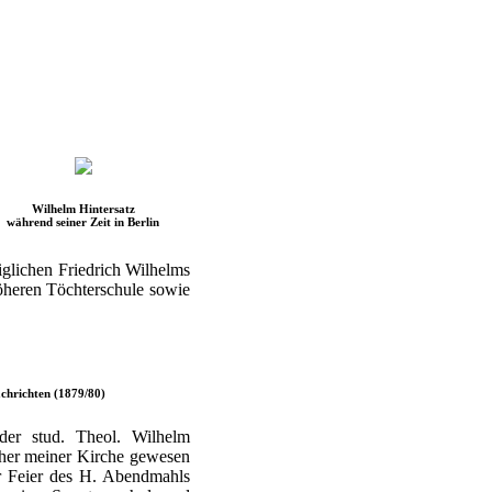
Wilhelm Hintersatz
während seiner Zeit in Berlin
iglichen Friedrich Wilhelms
 höheren Töchterschule sowie
chrichten (1879/80)
der stud. Theol. Wilhelm
cher meiner Kirche gewesen
er Feier des H. Abendmahls