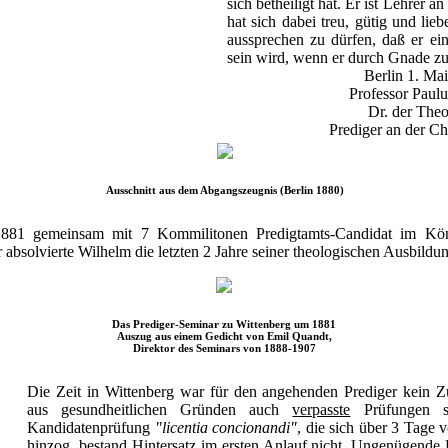
sich betheiligt hat. Er ist Lehrer 
hat sich dabei treu, gütig und lieb
aussprechen zu dürfen, daß er ein
sein wird, wenn er durch Gnade zu
Berlin 1. Ma
Professor Paulu
Dr. der Theo
Prediger an der Ch
Ausschnitt aus dem Abgangszeugnis (Berlin 1880)
 1881 gemeinsam mit 7 Kommilitonen Predigtamts-Candidat im Kön
absolvierte Wilhelm die letzten 2 Jahre seiner theologischen Ausbildu
Das Prediger-Seminar zu Wittenberg um 1881
Auszug aus einem Gedicht von Emil Quandt,
Direktor des Seminars von 1888-1907
Die Zeit in Wittenberg war für den angehenden Prediger kein Z
aus gesundheitlichen Gründen auch
verpasste
Prüfungen s
Kandidatenprüfung
"licentia concionandi"
, die sich über 3 Tage 
hinzog, bestand Hintersatz im ersten Anlauf nicht. Ungenügende 