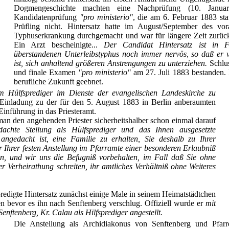
Dogmengeschichte machten eine Nachprüfung (10. Janua
Kandidatenprüfung
"pro ministerio"
, die am 6. Februar 1883 stat
Prüfling nicht. Hintersatz hatte im August/September des vo
Typhuserkrankung durchgemacht und war für längere Zeit zurüc
Ein Arzt bescheinigte...
Der Candidat Hintersatz ist in 
überstandenen Unterleibstyphus noch immer nervös, so daß er 
ist, sich anhaltend größeren Anstrengungen zu unterziehen.
Schlus
und finale Examen
"pro ministerio"
am 27. Juli 1883 bestanden.
berufliche Zukunft geebnet.
um Hülfsprediger im Dienste der evangelischen Landeskirche zu
Einladung zu der für den 5. August 1883 in Berlin anberaumten
 Einführung in das Priesteramt.
an den angehenden Priester sicherheitshalber schon einmal darauf
achte Stellung als Hülfsprediger und das Ihnen ausgesetzte
ngedacht ist, eine Familie zu erhalten, Sie deshalb zu Ihrer
 Ihrer festen Anstellung im Pfarramte einer besonderen Erlaubniß
n, und wir uns die Befugniß vorbehalten, im Fall daß Sie ohne
 Verheirathung schreiten, ihr amtliches Verhältniß ohne Weiteres
redigte Hintersatz zunächst einige Male in seinem Heimatstädtchen
n bevor es ihn nach Senftenberg verschlug. Offiziell wurde er
mit
nftenberg, Kr. Calau als Hilfsprediger angestellt.
Die Anstellung als Archidiakonus von Senftenberg und Pfarr