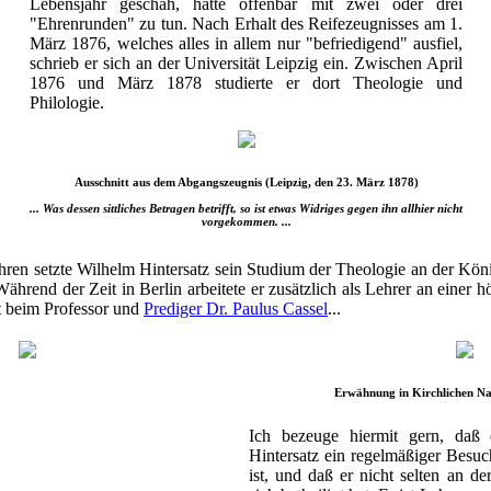
Lebensjahr geschah, hatte offenbar mit zwei oder drei
"Ehrenrunden" zu tun. Nach Erhalt des Reifezeugnisses am 1.
März 1876, welches alles in allem nur "befriedigend" ausfiel,
schrieb er sich an der Universität Leipzig ein. Zwischen April
1876 und März 1878 studierte er dort Theologie und
Philologie.
Ausschnitt aus dem Abgangszeugnis (Leipzig, den 23. März 1878)
... Was dessen sittliches Betragen betrifft, so ist etwas Widriges gegen ihn allhier nicht
vorgekommen. ...
hren setzte Wilhelm Hintersatz sein Studium der Theologie an der Kön
 Während der Zeit in Berlin arbeitete er zusätzlich als Lehrer an einer
t beim Professor und
Prediger Dr. Paulus Cassel
...
Erwähnung in Kirchlichen Na
Ich bezeuge hiermit gern, daß 
Hintersatz ein regelmäßiger Besu
ist, und daß er nicht selten an d