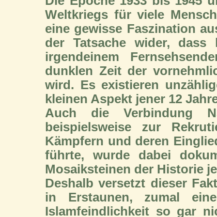
Die Epoche 1933 bis 1945 ü
Weltkriegs für viele Mensc
eine gewisse Faszination aus
der Tatsache wider, dass
irgendeinem Fernsehsende
dunklen Zeit der vornehml
wird. Es existieren unzähl
kleinen Aspekt jener 12 Jahre
Auch die Verbindung Nat
beispielsweise zur Rekru
Kämpfern und deren Eingli
führte, wurde dabei dokum
Mosaiksteinen der Historie j
Deshalb versetzt dieser Fak
in Erstaunen, zumal eine
Islamfeindlichkeit so gar n